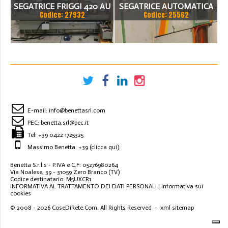
SEGATRICE FRIGGI 420 AU
SEGATRICE AUTOMATICA
Codice: 27932
Codice: 25562
SEGATRICE A NASTRO
CNC FRIGGI
AUTOMATICA,
REVISIONATA
E-mail:
info@benettasrl.com
PEC:
benetta.srl@pec.it
Tel:
+39 0422 1725325
Massimo Benetta: +39
(clicca qui)
.
Benetta S.r.l.s - P.IVA e C.F: 05276980264
Via Noalese, 39 - 31059 Zero Branco (TV)
Codice destinatario: M5UXCR1
INFORMATIVA AL TRATTAMENTO DEI DATI PERSONALI
|
Informativa sui
cookies
© 2008 - 2026
CoseDiRete.Com
. All Rights Reserved -
xml sitemap