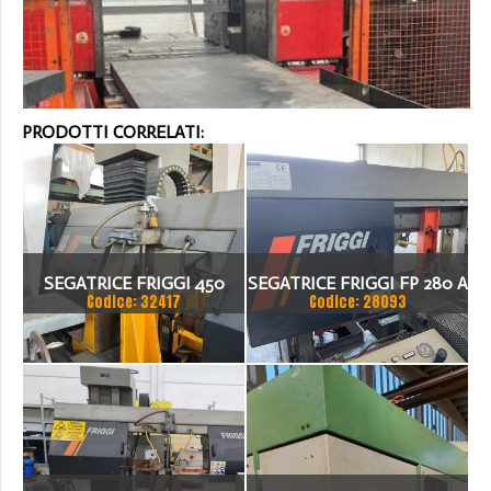
PRODOTTI CORRELATI:
SEGATRICE FRIGGI 450
SEGATRICE FRIGGI FP 280 A
Codice: 32417
Codice: 28093
PESANTE
CN ANNO 1999