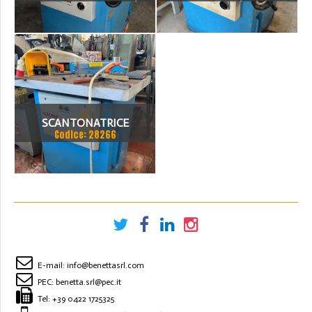
EUROMAC MULTI 220/6R
EUROMAC 220/6 S ANNO
1990
SCANTONATRICE
Codice: 28266
EUROMAC 200 X 4
E-mail:
info@benettasrl.com
PEC:
benetta.srl@pec.it
Tel:
+39 0422 1725325