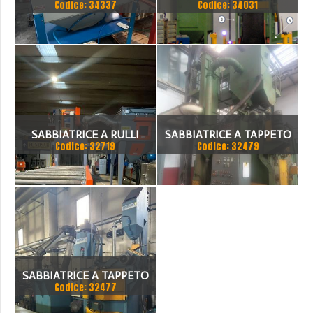
Codice: 34337
Codice: 34031
CON LIBRETTO
SABBIATRICE A RULLI
SABBIATRICE A TAPPETO
Codice: 32719
Codice: 32479
1500X1300H 4 TURBINE
FABO TG 10
SABBIATRICE A TAPPETO
Codice: 32477
TURBOTECNICA