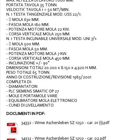
MAX. ALTEZZA DI LAVORO 1.000 MM.
PORTATA TAVOLA 35 TONN.
VELOCITA’ TAVOLA 1 ÷ 50 MT/MIN.
N. 1 TESTA TANGENZIALE MOD. USS 22/1:
-  MOLA 630 MM.
- FASCIA MOLA 180 MM.
- POTENZA MOTORE MOLA 22 KW.
- CORSA VERTICALE MOLA 250 MM.
N. 1 TESTA INCLINABILE UNIVERSALE MOD. UNI 7/1:
-  MOLA 500 MM.
- FASCIA MOLA 50 MM.
- POTENZA MOTORE MOLA 7 KW.
- CORSA VERTICALE MOLA 450 MM.
- INCLINAZIONE +/- 90°
DIMENSIONI TOTALI 20.200 x 8.150 x 4.920 H MM.
PESO TOTALE 65 TONN.
ANNO DI COSTRUZIONE/REVISIONE 1983/2001
COMPLETA DI:
- DIAMANTATORI
- PLC SIEMENS SIMATIC OP 27
- MOLE E PORTAMOLE VARIE
- EQUILIBRATORE MOLA ELETTRONICO
- CUNEI DI LIVELLAMENTO
DOCUMENTI IN PDF:
34332 - Wmw Aschersleben SZ 1250 - car. 01 (1).pdf
34332 - Wmw Aschersleben SZ 1250 - car. 02.pdf