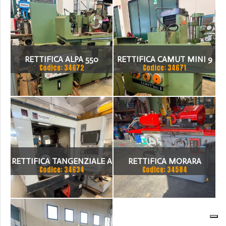
RETTIFICA ALPA 550
RETTIFICA CAMUT MINI 9
Codice: 34672
Codice: 34671
RETTIFICA TANGENZIALE A
RETTIFICA MORARA
Codice: 34634
Codice: 34584
TAVOLA ROTANTE LODI
500