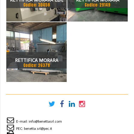
Codice: 30458
Codice: 29149
ANNO 2002, LUNGHEZZA
FRA LE PUNTE 1000 MM.
MACCHINA
PERFETTAMENTE
FUNZIONANTE. VENDITA
RETTIFICA MORARA
PER ACQUISTO MACCHI
Codice: 26378
RETROFITTATA ALTEZZA
PUNTE 170 MM TAVOLA
LAVORO 2000MM
E-mail:
info@benettasrl.com
PEC:
benetta.srl@pec.it