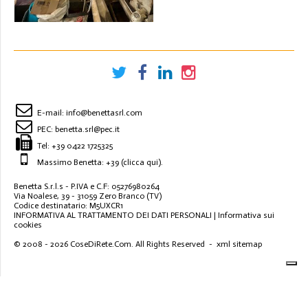
E-mail:
info@benettasrl.com
PEC:
benetta.srl@pec.it
Tel:
+39 0422 1725325
Massimo Benetta: +39
(clicca qui)
.
Benetta S.r.l.s - P.IVA e C.F: 05276980264
Via Noalese, 39 - 31059 Zero Branco (TV)
Codice destinatario: M5UXCR1
INFORMATIVA AL TRATTAMENTO DEI DATI PERSONALI
|
Informativa sui
cookies
© 2008 - 2026
CoseDiRete.Com
. All Rights Reserved -
xml sitemap