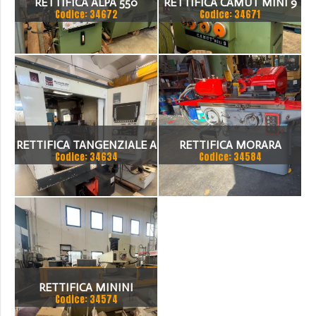
RETTIFICA ALPA 550
RETTIFICA CAMUT MINI 9
Codice: 34672
Codice: 34671
RETTIFICA TANGENZIALE A
RETTIFICA MORARA
Codice: 34634
Codice: 34584
TAVOLA ROTANTE LODI
500
RETTIFICA MININI
Codice: 34574
TANGENZIALE