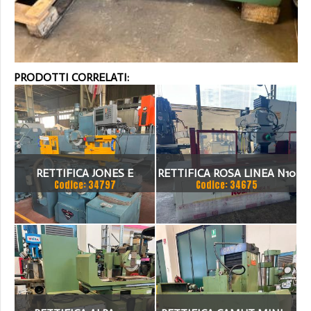
PRODOTTI CORRELATI:
RETTIFICA JONES E
RETTIFICA ROSA LINEA N10
Codice: 34797
Codice: 34675
SHIPMAN