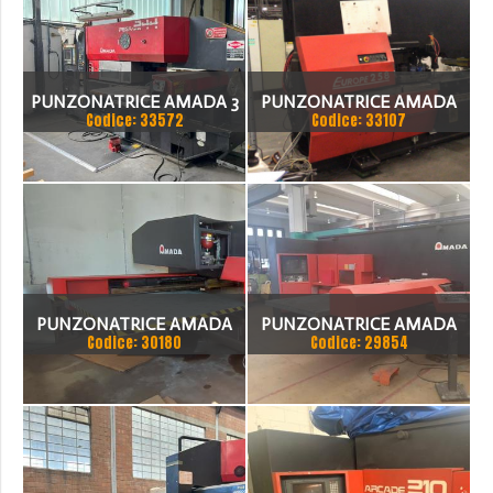
PUNZONATRICE AMADA 3
PUNZONATRICE AMADA
Codice: 33572
Codice: 33107
FASI
EUROPE 258
PUNZONATRICE AMADA
PUNZONATRICE AMADA
Codice: 30180
Codice: 29854
EUROPE 258
MOD.ARCADE 212