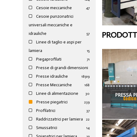
Cesoie meccaniche
47
Cesoie punzonatrici
universali meccaniche e
PRODOTTI
idrauliche
57
Linee di taglio e aspi per
lamiera
15
Piegaprofilati
71
Presse di grandi dimensioni
Presse idrauliche
189
19
Presse Meccaniche
168
Linee di alimentazione
30
PRESSA P
Codice
Presse piegatrici
239
VIMERCAT
Profilatrici
37
Raddrizzatrici per lamiera
22
Smussatrici
14
Spianatrici per lamiera
19