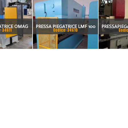
ATRICE OMAG
PRESSA PIEGATRICE LMF 100
PRESSAPIEG
: 34611
Codice: 34610
Codi
0 TON X 4MT
TON. / 4100MM
DEL 2002 A 
20