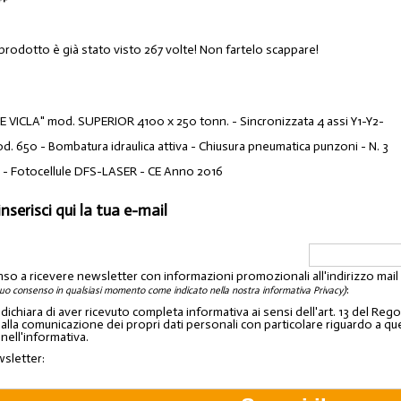
 prodotto è già stato visto 267 volte! Non fartelo scappare!
 VICLA" mod. SUPERIOR 4100 x 250 tonn. - Sincronizzata 4 assi Y1-Y2-
d. 650 - Bombatura idraulica attiva - Chiusura pneumatica punzoni - N. 3
i - Fotocellule DFS-LASER - CE Anno 2016
inserisci qui la tua e-mail
nso a ricevere newsletter con informazioni promozionali all'indirizzo mai
:
tuo consenso in qualsiasi momento come indicato nella nostra informativa Privacy)
o dichiara di aver ricevuto completa informativa ai sensi dell'art. 13 del 
lla comunicazione dei propri dati personali con particolare riguardo a quelli c
 nell'informativa.
wsletter: