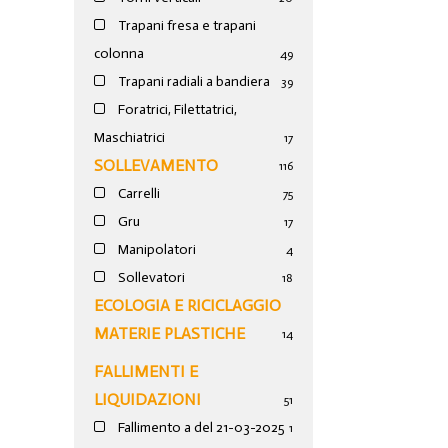
Trapani fresa e trapani
colonna
49
Trapani radiali a bandiera
39
Foratrici, Filettatrici,
Maschiatrici
17
SOLLEVAMENTO
116
Carrelli
75
Gru
17
Manipolatori
4
Sollevatori
18
ECOLOGIA E RICICLAGGIO
MATERIE PLASTICHE
14
FALLIMENTI E
LIQUIDAZIONI
51
Fallimento a del 21-03-2025
1