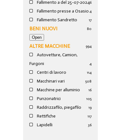
Fallimento a del 25-07-2024
6
Fallimento presse a Osasio
4
Fallimento Sandretto
17
BENI NUOVI
80
ALTRE MACCHINE
994
Autovetture, Camion,
Furgoni
4
Centri di lavoro
114
Macchinari vari
508
Macchine per alluminio
16
Punzonatrici
105
Raddrizzafilo, piegafilo
19
Rettifiche
117
Lapidelli
36