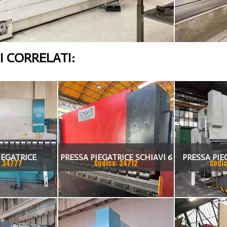
 CORRELATI:
IEGATRICE
PRESSA PIEGATRICE SCHIAVI 6
PRESSA PIE
: 34777
Codice: 34712
Codic
I 80X4175
ASSI 3000 X 100 TON
TA