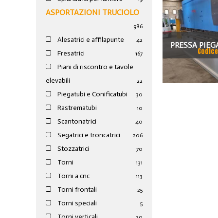
ASPORTAZIONI TRUCIOLO
986
Alesatrici e affilapunte
42
PRESSA PIEG
Codice
Fresatrici
167
EPB 1003610
Piani di riscontro e tavole
elevabili
22
Piegatubi e Conificatubi
30
Rastrematubi
10
Scantonatrici
40
Segatrici e troncatrici
206
Stozzatrici
70
Torni
131
Torni a cnc
113
Torni frontali
25
Torni speciali
5
Torni verticali
20