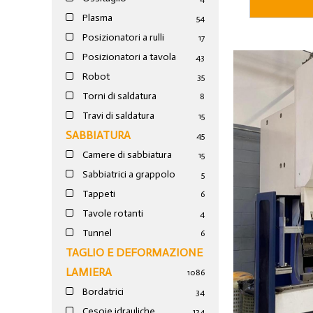
Plasma
54
Posizionatori a rulli
17
Posizionatori a tavola
43
Robot
35
Torni di saldatura
8
Travi di saldatura
15
SABBIATURA
45
Camere di sabbiatura
15
Sabbiatrici a grappolo
5
Tappeti
6
Tavole rotanti
4
Tunnel
6
TAGLIO E DEFORMAZIONE
LAMIERA
1086
Bordatrici
34
Cesoie idrauliche
124