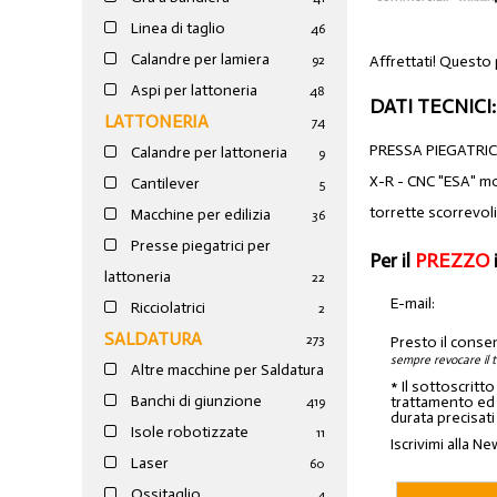
Linea di taglio
46
Calandre per lamiera
Affrettati! Questo
92
Aspi per lattoneria
48
DATI TECNICI:
LATTONERIA
74
PRESSA PIEGATRICE
Calandre per lattoneria
9
X-R - CNC "ESA" mo
Cantilever
5
torrette scorrevol
Macchine per edilizia
36
Presse piegatrici per
Per il
PREZZO
lattoneria
22
E-mail:
Ricciolatrici
2
SALDATURA
273
Presto il conse
sempre revocare il 
Altre macchine per Saldatura
* Il sottoscritt
Banchi di giunzione
trattamento ed a
4
19
durata precisati
Isole robotizzate
11
Iscrivimi alla Ne
Laser
60
Ossitaglio
4