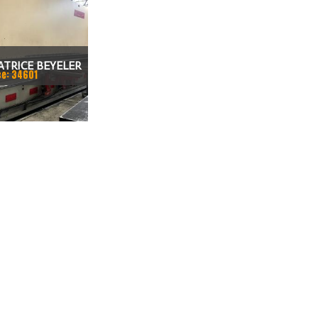
ATRICE BEYELER
ce: 34601
CNC 7.200 MM X
0 TON