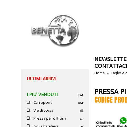
NEWSLETTE
CONTATTAC
Home
»
Taglio e
ULTIMI ARRIVI
PRESSA P
I PIU' VENDUTI
394
CODICE PRO
Carroponti
104
Vie di corsa
18
Pressa per officina
45
Gru a bandiera
41