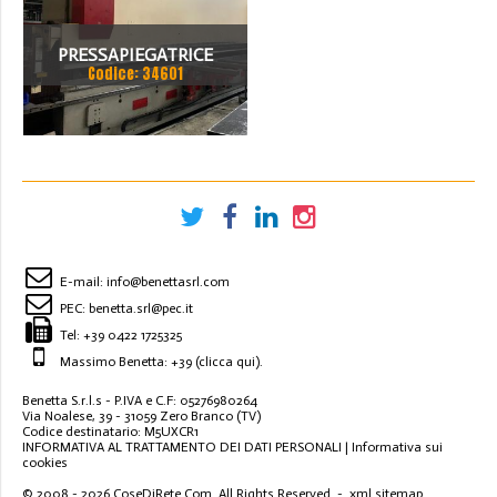
PRESSAPIEGATRICE
Codice: 34601
BEYELER DEL 2002 A CNC
7.200 MM X 200 TON
E-mail:
info@benettasrl.com
PEC:
benetta.srl@pec.it
Tel:
+39 0422 1725325
Massimo Benetta: +39
(clicca qui)
.
Benetta S.r.l.s - P.IVA e C.F: 05276980264
Via Noalese, 39 - 31059 Zero Branco (TV)
Codice destinatario: M5UXCR1
INFORMATIVA AL TRATTAMENTO DEI DATI PERSONALI
|
Informativa sui
cookies
© 2008 - 2026
CoseDiRete.Com
. All Rights Reserved -
xml sitemap