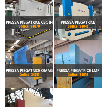
PRESSA PIEGATRICE CBC IN
PRESSA PIEGATRICE
Codice: 34678
Codice: 34641
TANDEM
FARINA 3000 X 130 TON
PRESSA PIEGATRICE OMAG
PRESSA PIEGATRICE LMF
Codice: 34611
Codice: 34610
EPB 10036100 TON X 4MT
100 TON. / 4100MM