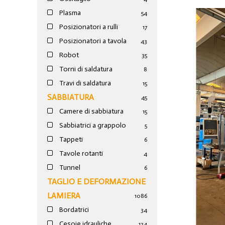
Plasma
54
Posizionatori a rulli
17
Posizionatori a tavola
43
Robot
35
Torni di saldatura
8
Travi di saldatura
15
SABBIATURA
45
Camere di sabbiatura
15
Sabbiatrici a grappolo
5
Tappeti
6
Tavole rotanti
4
Tunnel
6
TAGLIO E DEFORMAZIONE
LAMIERA
1086
Bordatrici
34
Cesoie idrauliche
124