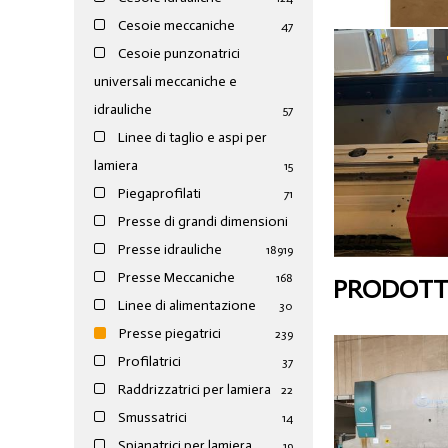
Cesoie meccaniche
47
Cesoie punzonatrici
universali meccaniche e
idrauliche
57
Linee di taglio e aspi per
lamiera
15
Piegaprofilati
71
Presse di grandi dimensioni
Presse idrauliche
189
19
Presse Meccaniche
168
PRODOTTI
Linee di alimentazione
30
Presse piegatrici
239
Profilatrici
37
Raddrizzatrici per lamiera
22
Smussatrici
14
Spianatrici per lamiera
19