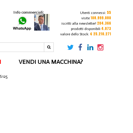
55
Utenti connessi:
108.999.080
visite
204.366
iscritti alla newsletter!
4.073
prodotti disponibili
€ 25.210.271
valore dello Stock:
I
VENDI UNA MACCHINA?
S125