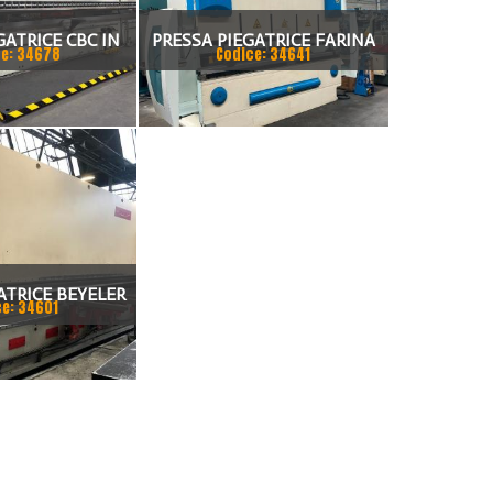
GATRICE CBC IN
PRESSA PIEGATRICE FARINA
e: 34678
Codice: 34641
NDEM
3000 X 130 TON
ATRICE BEYELER
ce: 34601
CNC 7.200 MM X
0 TON