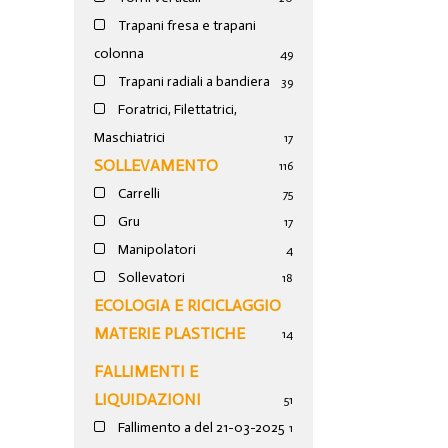
Trapani fresa e trapani
colonna
49
Trapani radiali a bandiera
39
Foratrici, Filettatrici,
Maschiatrici
17
SOLLEVAMENTO
116
Carrelli
75
Gru
17
Manipolatori
4
Sollevatori
18
ECOLOGIA E RICICLAGGIO
MATERIE PLASTICHE
14
FALLIMENTI E
LIQUIDAZIONI
51
Fallimento a del 21-03-2025
1