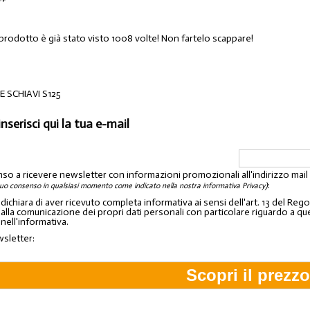
 prodotto è già stato visto 1008 volte! Non fartelo scappare!
E SCHIAVI S125
inserisci qui la tua e-mail
nso a ricevere newsletter con informazioni promozionali all'indirizzo mai
:
tuo consenso in qualsiasi momento come indicato nella nostra informativa Privacy)
o dichiara di aver ricevuto completa informativa ai sensi dell'art. 13 del 
lla comunicazione dei propri dati personali con particolare riguardo a quelli c
 nell'informativa.
wsletter: