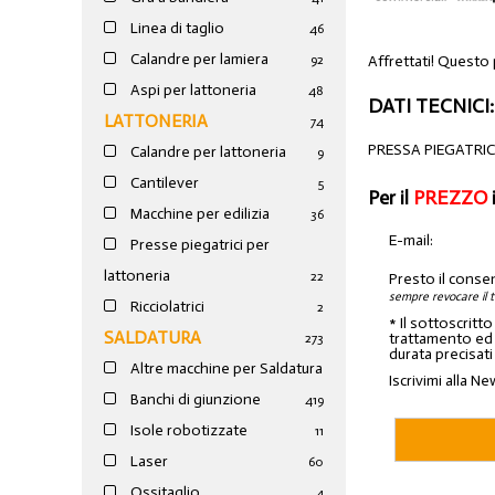
Linea di taglio
46
Calandre per lamiera
Affrettati! Questo
92
Aspi per lattoneria
48
DATI TECNICI:
LATTONERIA
74
PRESSA PIEGATRIC
Calandre per lattoneria
9
Cantilever
5
Per il
PREZZO
Macchine per edilizia
36
E-mail:
Presse piegatrici per
lattoneria
22
Presto il conse
sempre revocare il 
Ricciolatrici
2
* Il sottoscritt
SALDATURA
trattamento ed a
273
durata precisati
Altre macchine per Saldatura
Iscrivimi alla Ne
Banchi di giunzione
4
19
Isole robotizzate
11
Laser
60
Ossitaglio
4