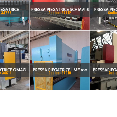
IEGATRICE
PRESSA PIEGATRICE SCHIAVI 6
PRESSA PIE
: 34777
Codice: 34712
Codic
I 80X4175
ASSI 3000 X 100 TON
TA
ATRICE OMAG
PRESSA PIEGATRICE LMF 100
PRESSAPIEG
: 34611
Codice: 34610
Codi
0 TON X 4MT
TON. / 4100MM
DEL 2002 A 
20