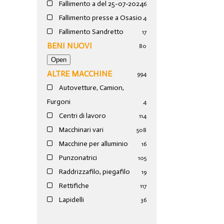
Fallimento a del 25-07-2024
6
Fallimento presse a Osasio
4
Fallimento Sandretto
17
BENI NUOVI
80
ALTRE MACCHINE
994
Autovetture, Camion,
Furgoni
4
Centri di lavoro
114
Macchinari vari
508
Macchine per alluminio
16
Punzonatrici
105
Raddrizzafilo, piegafilo
19
Rettifiche
117
Lapidelli
36