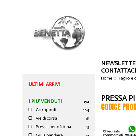
NEWSLETTE
CONTATTAC
Home
»
Taglio e
ULTIMI ARRIVI
PRESSA PI
I PIU' VENDUTI
394
CODICE PRO
Carroponti
104
Vie di corsa
18
Pressa per officina
45
Gru a bandiera
41