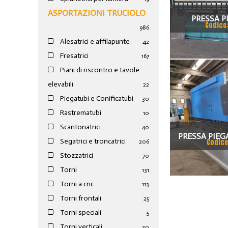
ASPORTAZIONI TRUCIOLO
PRESSA P
Codice
986
VIMERCAT
Alesatrici e affilapunte
42
Fresatrici
167
Piani di riscontro e tavole
elevabili
22
Piegatubi e Conificatubi
30
Rastrematubi
10
Scantonatrici
40
PRESSA PIEG
Segatrici e troncatrici
Codice
206
EPB 1003610
Stozzatrici
70
Torni
131
Torni a cnc
113
Torni frontali
25
Torni speciali
5
Torni verticali
20