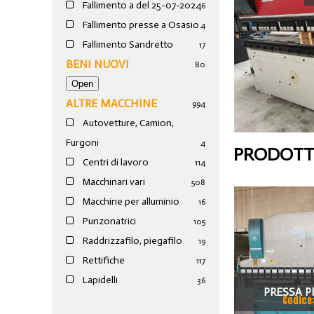
Fallimento a del 25-07-2024
6
Fallimento presse a Osasio
4
Fallimento Sandretto
17
BENI NUOVI
80
ALTRE MACCHINE
994
Autovetture, Camion,
Furgoni
4
PRODOTTI
Centri di lavoro
114
Macchinari vari
508
Macchine per alluminio
16
Punzonatrici
105
Raddrizzafilo, piegafilo
19
Rettifiche
117
Lapidelli
36
PRESSA P
Codice