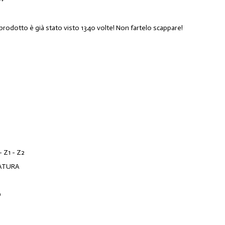
 prodotto è già stato visto 1340 volte! Non fartelo scappare!
 - Z1 - Z2
ATURA
O