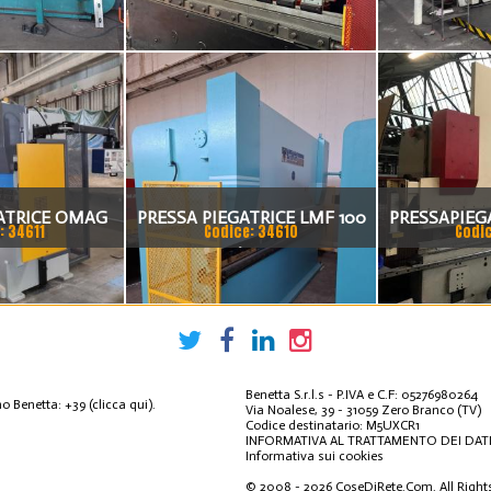
I 80X4175
ASSI 3000 X 100 TON
TA
ATRICE OMAG
PRESSA PIEGATRICE LMF 100
PRESSAPIEG
: 34611
Codice: 34610
Codi
0 TON X 4MT
TON. / 4100MM
DEL 2002 A 
20
Benetta S.r.l.s - P.IVA e C.F: 05276980264
 Benetta: +39
(clicca qui)
.
Via Noalese, 39 - 31059 Zero Branco (TV)
Codice destinatario: M5UXCR1
INFORMATIVA AL TRATTAMENTO DEI DATI
Informativa sui cookies
© 2008 - 2026
CoseDiRete.Com
. All Righ