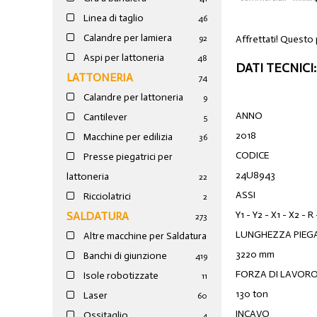
Linea di taglio
46
Calandre per lamiera
Affrettati! Questo
92
Aspi per lattoneria
48
DATI TECNICI:
LATTONERIA
74
Calandre per lattoneria
9
ANNO
Cantilever
5
2018
Macchine per edilizia
36
CODICE
Presse piegatrici per
24U8943
lattoneria
22
ASSI
Ricciolatrici
2
Y1 - Y2 - X1 - X2 - R
SALDATURA
273
LUNGHEZZA PIEG
Altre macchine per Saldatura
3220 mm
Banchi di giunzione
4
19
FORZA DI LAVOR
Isole robotizzate
11
130 ton
Laser
60
INCAVO
Ossitaglio
4