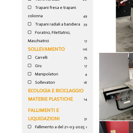
Trapani fresa e trapani
colonna
49
Trapani radiali a bandiera
39
Foratrici, Filettatrici,
Maschiatrici
17
SOLLEVAMENTO
116
Carrelli
75
Gru
17
Manipolatori
4
Sollevatori
18
ECOLOGIA E RICICLAGGIO
MATERIE PLASTICHE
14
FALLIMENTI E
LIQUIDAZIONI
51
Fallimento a del 21-03-2025
1