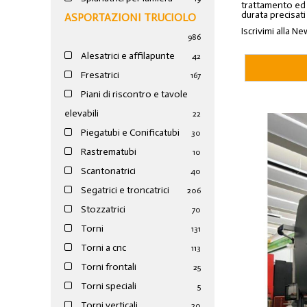
trattamento ed a
durata precisati
ASPORTAZIONI TRUCIOLO
Iscrivimi alla Ne
986
Alesatrici e affilapunte
42
Fresatrici
167
Piani di riscontro e tavole
elevabili
22
Piegatubi e Conificatubi
30
Rastrematubi
10
Scantonatrici
40
Segatrici e troncatrici
206
Stozzatrici
70
Torni
131
Torni a cnc
113
Torni frontali
25
Torni speciali
5
Torni verticali
20