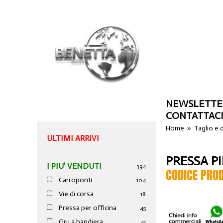
NEWSLETTE
CONTATTAC
Home
»
Taglio e
ULTIMI ARRIVI
PRESSA PI
I PIU' VENDUTI
394
CODICE PRO
Carroponti
104
Vie di corsa
18
Pressa per officina
45
Gru a bandiera
41