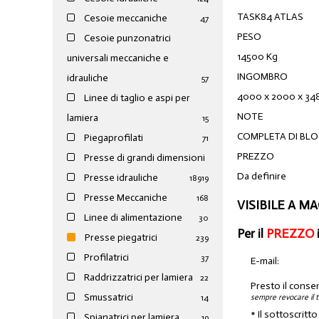
TASK84 ATLAS
Cesoie meccaniche
47
PESO
Cesoie punzonatrici
14500 Kg
universali meccaniche e
INGOMBRO
idrauliche
57
4000 x 2000 x 3
Linee di taglio e aspi per
NOTE
lamiera
15
COMPLETA DI BLO
Piegaprofilati
71
PREZZO
Presse di grandi dimensioni
Da definire
Presse idrauliche
189
19
Presse Meccaniche
168
VISIBILE A M
Linee di alimentazione
30
Per il
PREZZO
Presse piegatrici
239
Profilatrici
37
E-mail:
Raddrizzatrici per lamiera
22
Presto il conse
Smussatrici
sempre revocare il 
14
* Il sottoscritt
Spianatrici per lamiera
19