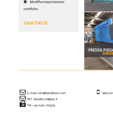
VIMERCAT
Modifica impostazioni
notifiche
CASA D'ASTE
PRESSA PIEG
Codice
EPB 1003610
E-mail:
info@benettasrl.com
Massimo
PEC:
benetta.srl@pec.it
Tel:
+39 0422 1725325