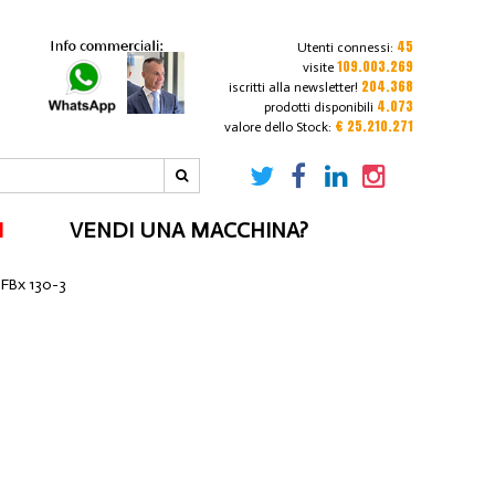
45
Utenti connessi:
109.003.269
visite
204.368
iscritti alla newsletter!
4.073
prodotti disponibili
€ 25.210.271
valore dello Stock:
I
VENDI UNA MACCHINA?
HFBx 130-3