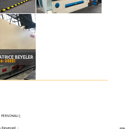
NDEM
3000 X 130 TON
ATRICE BEYELER
ce: 34601
CNC 7.200 MM X
0 TON
 PERSONALI
|
ts Reserved -