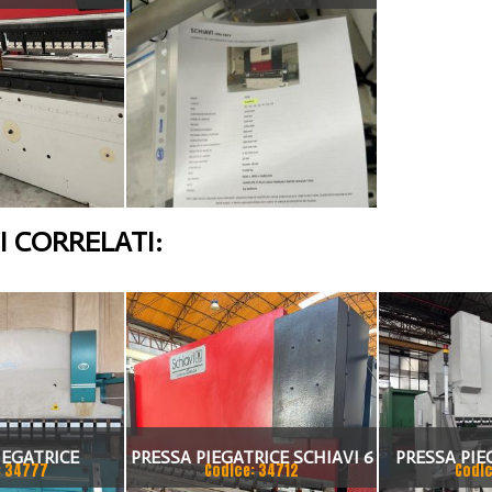
 CORRELATI:
IEGATRICE
PRESSA PIEGATRICE SCHIAVI 6
PRESSA PIE
: 34777
Codice: 34712
Codic