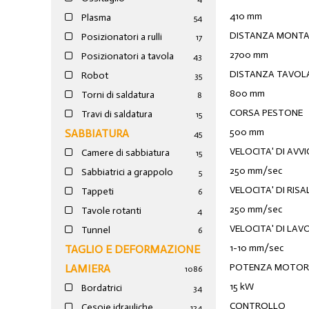
410 mm
Plasma
54
DISTANZA MONTA
Posizionatori a rulli
17
2700 mm
Posizionatori a tavola
43
DISTANZA TAVOL
Robot
35
800 mm
Torni di saldatura
8
CORSA PESTONE
Travi di saldatura
15
500 mm
SABBIATURA
45
VELOCITA' DI AV
Camere di sabbiatura
15
250 mm/sec
Sabbiatrici a grappolo
5
VELOCITA' DI RISA
Tappeti
6
250 mm/sec
Tavole rotanti
4
VELOCITA' DI LA
Tunnel
6
1-10 mm/sec
TAGLIO E DEFORMAZIONE
POTENZA MOTOR
LAMIERA
1086
15 kW
Bordatrici
34
CONTROLLO
Cesoie idrauliche
124