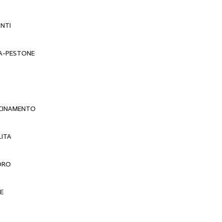
NTI
A-PESTONE
VICINAMENTO
LITA
VORO
E