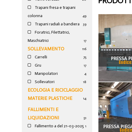
PRODOTTI
Trapani fresa e trapani
colonna
49
Trapani radiali a bandiera
39
Foratrici, Filettatrici,
Maschiatrici
17
SOLLEVAMENTO
116
Carrelli
75
PRESSA P
Codice
Gru
17
VIMERCAT
Manipolatori
4
Sollevatori
18
ECOLOGIA E RICICLAGGIO
MATERIE PLASTICHE
14
FALLIMENTI E
LIQUIDAZIONI
51
Fallimento a del 21-03-2025
PRESSA PIEG
1
Codice