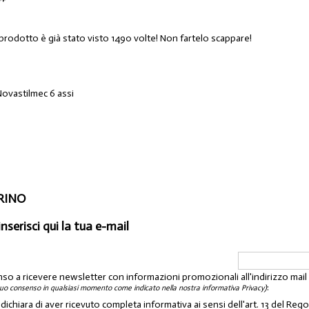
 prodotto è già stato visto 1490 volte! Non fartelo scappare!
Novastilmec 6 assi
ORINO
inserisci qui la tua e-mail
nso a ricevere newsletter con informazioni promozionali all'indirizzo mai
:
tuo consenso in qualsiasi momento come indicato nella nostra informativa Privacy)
o dichiara di aver ricevuto completa informativa ai sensi dell'art. 13 del 