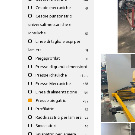
Cesoie meccaniche
47
Cesoie punzonatrici
universali meccaniche e
idrauliche
57
Linee di taglio e aspi per
lamiera
15
Piegaprofilati
71
Presse di grandi dimensioni
Presse idrauliche
189
19
Presse Meccaniche
168
Linee di alimentazione
30
Presse piegatrici
239
Profilatrici
37
Raddrizzatrici per lamiera
22
Smussatrici
14
Spianatrici per lamiera
19