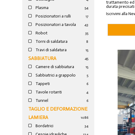
trattamento ed a
durata precisati
Plasma
54
Iscrivimi alla Ne
Posizionatori a rulli
17
Posizionatori a tavola
43
Robot
35
Torni di saldatura
8
Travi di saldatura
15
SABBIATURA
45
Camere di sabbiatura
15
Sabbiatrici a grappolo
5
Tappeti
6
Tavole rotanti
4
Tunnel
6
TAGLIO E DEFORMAZIONE
LAMIERA
1086
Bordatrici
34
Cesoie idrauliche
124