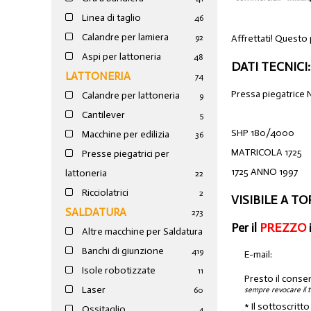
Linea di taglio
46
Calandre per lamiera
Affrettati! Questo
92
Aspi per lattoneria
48
DATI TECNICI:
LATTONERIA
74
Pressa piegatrice 
Calandre per lattoneria
9
Cantilever
5
SHP 180/4000
Macchine per edilizia
36
MATRICOLA 1725
Presse piegatrici per
1725 ANNO 1997
lattoneria
22
Ricciolatrici
2
VISIBILE A T
SALDATURA
273
Per il
PREZZO
Altre macchine per Saldatura
Banchi di giunzione
4
19
E-mail:
Isole robotizzate
11
Presto il conse
Laser
sempre revocare il 
60
* Il sottoscritt
Ossitaglio
4