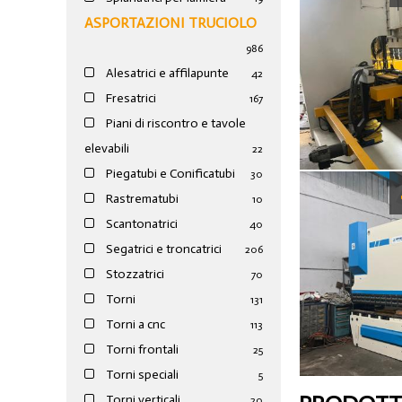
ASPORTAZIONI TRUCIOLO
986
Alesatrici e affilapunte
42
Fresatrici
167
Piani di riscontro e tavole
elevabili
22
Piegatubi e Conificatubi
30
Rastrematubi
10
Scantonatrici
40
Segatrici e troncatrici
206
Stozzatrici
70
Torni
131
Torni a cnc
113
Torni frontali
25
Torni speciali
5
Torni verticali
20