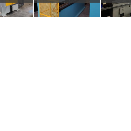
0 TON X 4MT
TON. / 4100MM
DEL 2002 A 
20