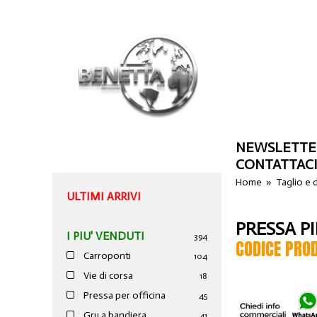
NEWSLETTE
CONTATTAC
Home
»
Taglio e
ULTIMI ARRIVI
PRESSA P
I PIU' VENDUTI
394
CODICE PRO
Carroponti
104
Vie di corsa
18
Pressa per officina
45
Gru a bandiera
41