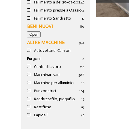
Fallimento a del 25-07-2024
6
EPB 1003610
Fallimento presse a Osasio
4
Fallimento Sandretto
17
BENI NUOVI
80
ALTRE MACCHINE
994
Autovetture, Camion,
Furgoni
4
Centri di lavoro
114
Macchinari vari
508
Macchine per alluminio
16
Punzonatrici
105
Raddrizzafilo, piegafilo
19
Rettifiche
117
Lapidelli
36