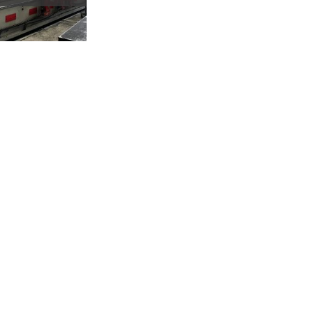
CNC 7.200 MM X
0 TON