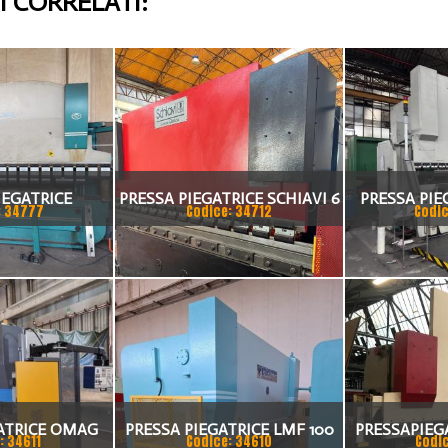
 CORRELATI:
IEGATRICE
PRESSA PIEGATRICE SCHIAVI 6
PRESSA PIE
: 34777
Codice: 34712
Codic
I 80X4175
ASSI 3000 X 100 TON
TA
ATRICE OMAG
PRESSA PIEGATRICE LMF 100
PRESSAPIEG
: 34611
Codice: 34610
Codi