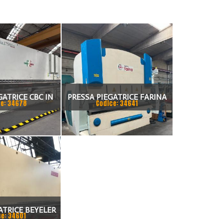
GATRICE CBC IN
PRESSA PIEGATRICE FARINA
e: 34678
Codice: 34641
NDEM
3000 X 130 TON
ATRICE BEYELER
ce: 34601