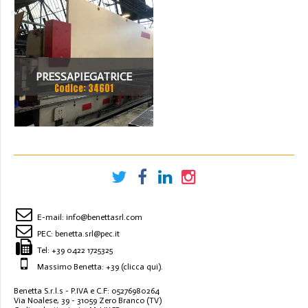
PRESSAPIEGATRICE
Codice: 34601
BEYELER DEL 2002 A CNC
7.200 MM X 200 TON
E-mail:
info@benettasrl.com
PEC:
benetta.srl@pec.it
Tel:
+39 0422 1725325
Massimo Benetta: +39
(clicca qui)
.
Benetta S.r.l.s - P.IVA e C.F: 05276980264
Via Noalese, 39 - 31059 Zero Branco (TV)