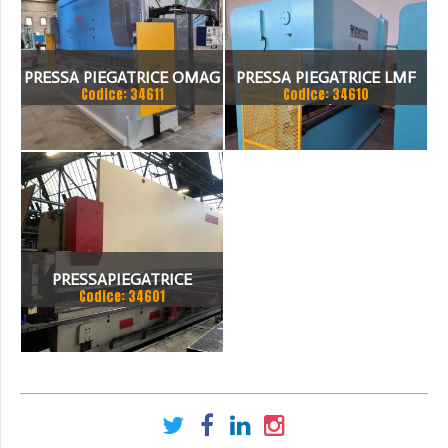
PRESSA PIEGATRICE OMAG
PRESSA PIEGATRICE LMF
Codice: 34611
Codice: 34610
EPB 10036100 TON X 4MT
100 TON. / 4100MM
PRESSAPIEGATRICE
Codice: 34601
BEYELER DEL 2002 A CNC
7.200 MM X 200 TON