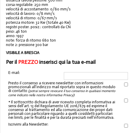
distanza tavola pestone: 500 mm
corsa regolabile: 250 mm
velocità di accostamento: 0/80 mm/s
velocità di lavoro: 0/8 mm/s
velocità di ritorno: 0/67 mm/s
potenza motore: 32 Kw (totale 40 Kw)
registri poster. posiz.: controllati da CN
peso: 46 ton
anno: 1997
note: forza di ritorno 680 ton
note 2: pressione 300 bar
VISIBILE A BRESCIA
Per il
PREZZO
inserisci qui la tua e-mail
E-mail:
Presto il consenso a ricevere newsletter con informazioni
promozionali all'indirizzo mail riportato sopra in questo modulo
di contatto
(potrai sempre revocare il tuo consenso in qualsiasi momento
:
come indicato nella nostra informativa Privacy)
* Il sottoscritto dichiara di aver ricevuto completa informativa ai
sensi dell'art. 13 del Regolamento UE 2016/679 ed esprime il
consenso al trattamento ed alla comunicazione dei propri dati
personali con particolare riguardo a quelli cosiddetti particolari
nei limiti, per le finalità e per la durata precisati nell'informativa.
Iscrivimi alla Newsletter: