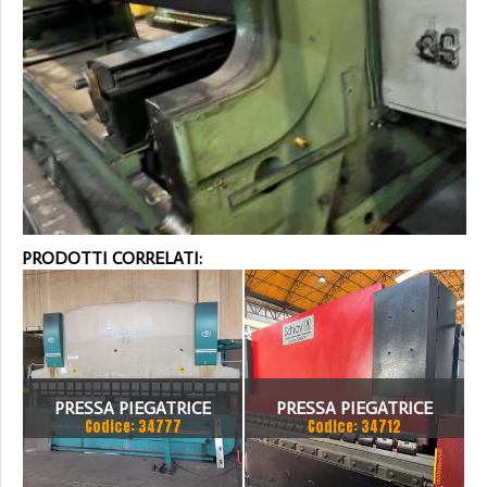
PRODOTTI CORRELATI:
PRESSA PIEGATRICE
PRESSA PIEGATRICE
Codice: 34777
Codice: 34712
VIMERCATI 80X4175
SCHIAVI 6 ASSI 3000 X 100
TON