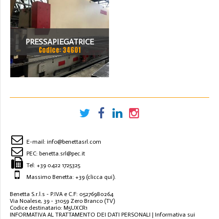
PRESSAPIEGATRICE
Codice: 34601
BEYELER DEL 2002 A CNC
7.200 MM X 200 TON
E-mail:
info@benettasrl.com
PEC:
benetta.srl@pec.it
Tel:
+39 0422 1725325
Massimo Benetta: +39
(clicca qui)
.
Benetta S.r.l.s - P.IVA e C.F: 05276980264
Via Noalese, 39 - 31059 Zero Branco (TV)
Codice destinatario: M5UXCR1
INFORMATIVA AL TRATTAMENTO DEI DATI PERSONALI
|
Informativa sui