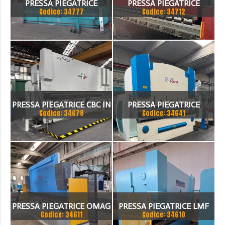
PRESSA PIEGATRICE
PRESSA PIEGATRICE
Codice: 34777
Codice: 34712
VIMERCATI 80X4175
SCHIAVI 6 ASSI 3000 X 100
TON
PRESSA PIEGATRICE CBC IN
PRESSA PIEGATRICE
Codice: 34678
Codice: 34641
TANDEM
FARINA 3000 X 130 TON
PRESSA PIEGATRICE OMAG
PRESSA PIEGATRICE LMF
Codice: 34611
Codice: 34610
EPB 10036100 TON X 4MT
100 TON. / 4100MM