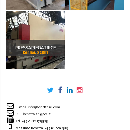
PRESSAPIEGATRICE
Codice: 34601
BEYELER DEL 2002 A CNC
7.200 MM X 200 TON
E-mail:
info@benettasrl.com
PEC:
benetta.srl@pec.it
Tel:
+39 0422 1725325
Massimo Benetta: +39
(clicca qui)
.