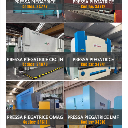
PRESSA PIEGATRICE
PRESSA PIEGATRICE
Codice: 34777
Codice: 34712
VIMERCATI 80X4175
SCHIAVI 6 ASSI 3000 X 100
TON
PRESSA PIEGATRICE CBC IN
PRESSA PIEGATRICE
Codice: 34678
Codice: 34641
TANDEM
FARINA 3000 X 130 TON
PRESSA PIEGATRICE OMAG
PRESSA PIEGATRICE LMF
Codice: 34611
Codice: 34610
EPB 10036100 TON X 4MT
100 TON. / 4100MM