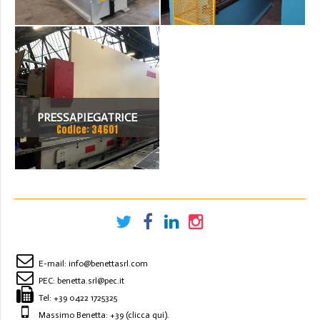
PRESSAPIEGATRICE
Codice: 34601
BEYELER DEL 2002 A CNC
7.200 MM X 200 TON
E-mail:
info@benettasrl.com
PEC:
benetta.srl@pec.it
Tel:
+39 0422 1725325
Massimo Benetta: +39
(clicca qui)
.