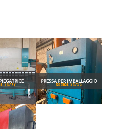
PIEGATRICE
PRESSA PER IMBALLAGGIO
e: 34777
Codice: 34755
TI 80X4175
ALBA PRESSE