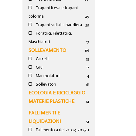
Trapani fresa e trapani
colonna
49
Trapani radiali a bandiera
39
Foratrici, Filettatrici,
Maschiatrici
17
SOLLEVAMENTO
116
Carrelli
75
Gru
17
Manipolatori
4
Sollevatori
18
ECOLOGIA E RICICLAGGIO
MATERIE PLASTICHE
14
FALLIMENTI E
LIQUIDAZIONI
51
Fallimento a del 21-03-2025
1