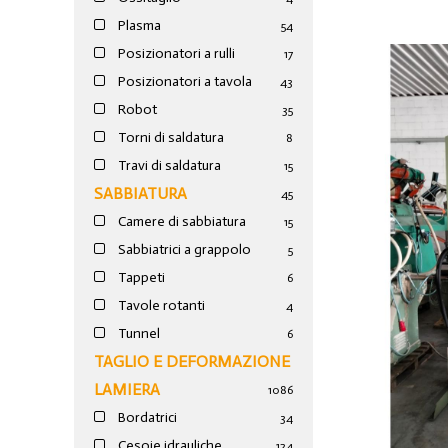
Plasma
54
Posizionatori a rulli
17
Posizionatori a tavola
43
Robot
35
Torni di saldatura
8
Travi di saldatura
15
SABBIATURA
45
Camere di sabbiatura
15
Sabbiatrici a grappolo
5
Tappeti
6
Tavole rotanti
4
Tunnel
6
TAGLIO E DEFORMAZIONE
LAMIERA
1086
Bordatrici
34
Cesoie idrauliche
124