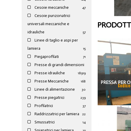
Cesoie meccaniche
47
Cesoie punzonatrici
PRODOTTI
universali meccaniche e
idrauliche
57
Linee di taglio e aspi per
lamiera
15
Piegaprofilati
71
Presse di grandi dimensioni
Presse idrauliche
189
19
Presse Meccaniche
168
PRESSA PER O
Codice
Linee di alimentazione
30
100
Presse piegatrici
239
Profilatrici
37
Raddrizzatrici per lamiera
22
Smussatrici
14
Spianatrici per lamiera
19