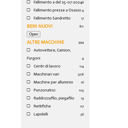
Fallimento a del 25-07-2024
6
Fallimento presse a Osasio
4
Fallimento Sandretto
17
BENI NUOVI
80
ALTRE MACCHINE
994
Autovetture, Camion,
Furgoni
4
Centri di lavoro
114
Macchinari vari
508
Macchine per alluminio
16
Punzonatrici
105
Raddrizzafilo, piegafilo
19
Rettifiche
117
Lapidelli
36