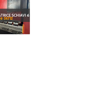
TRICE SCHIAVI 6
ce: 34712
0 X 100 TON