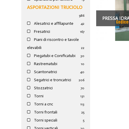
ASPORTAZIONI TRUCIOLO
986
PRESSA IDRA
Codice
Alesatrici e affilapunte
42
PISTONE FI
Fresatrici
167
Piani di riscontro e tavole
elevabili
22
Piegatubi e Conificatubi
30
Rastrematubi
10
Scantonatrici
40
Segatrici e troncatrici
206
Stozzatrici
70
Torni
131
Torni a cnc
113
Torni frontali
25
Torni speciali
5
Torni verticali
20