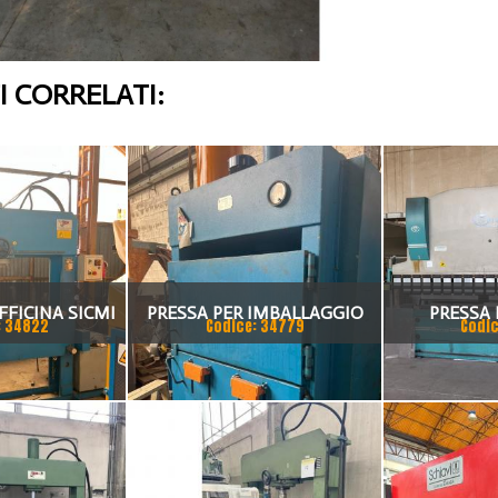
 CORRELATI:
FFICINA SICMI
PRESSA PER IMBALLAGGIO
PRESSA 
: 34822
Codice: 34779
Codic
 TON
VIMERCA