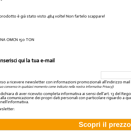
 prodotto è già stato visto 484 volte! Non fartelo scappare!
CINA OMCN 150 TON
inserisci qui la tua e-mail
nso a ricevere newsletter con informazioni promozionali all'indirizzo mai
:
tuo consenso in qualsiasi momento come indicato nella nostra informativa Privacy)
o dichiara di aver ricevuto completa informativa ai sensi dell'art. 13 del 
lla comunicazione dei propri dati personali con particolare riguardo a quelli c
 nell'informativa.
wsletter: