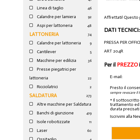
Linea di taglio
46
Calandre per lamiera
Affrettati! Questo
92
Aspi per lattoneria
48
DATI TECNICI:
LATTONERIA
74
PRESSA PER OFFI
Calandre per lattoneria
9
ART 204R
Cantilever
5
Macchine per edilizia
36
Per il
PREZZO
Presse piegatrici per
E-mail:
lattoneria
22
Ricciolatrici
2
Presto il conse
sempre revocare il 
SALDATURA
273
* Il sottoscritt
Altre macchine per Saldatura
trattamento ed a
durata precisati
Banchi di giunzione
4
19
Iscrivimi alla Ne
Isole robotizzate
11
Laser
60
Ossitaglio
4