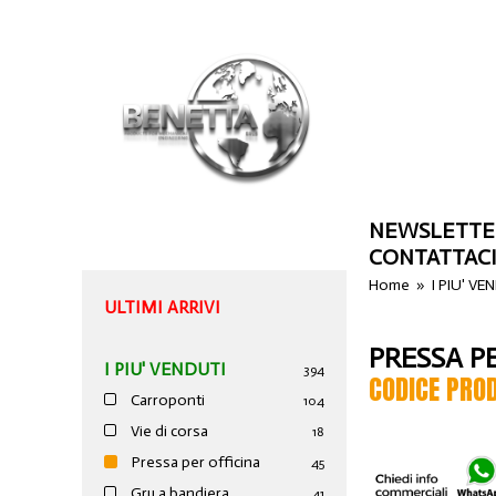
NEWSLETTE
CONTATTAC
Home
»
I PIU' VE
ULTIMI ARRIVI
PRESSA P
I PIU' VENDUTI
394
CODICE PRO
Carroponti
104
Vie di corsa
18
Pressa per officina
45
Gru a bandiera
41