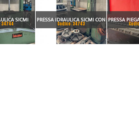
ULICA SICMI
PRESSA IDRAULICA SICMI CON
PRESSA PIEGA
: 34744
Codice: 34743
Codi
SSO 70 TON
PISTONE MOBILE 100 TON
ASSI 300