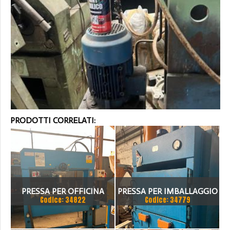
PRODOTTI CORRELATI:
PRESSA PER OFFICINA
PRESSA PER IMBALLAGGIO
Codice: 34822
Codice: 34779
SICMI 100 TON