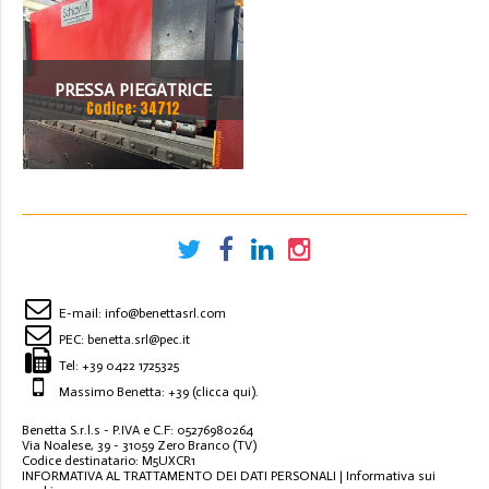
PRESSA PIEGATRICE
Codice: 34712
SCHIAVI 6 ASSI 3000 X 100
TON
E-mail:
info@benettasrl.com
PEC:
benetta.srl@pec.it
Tel:
+39 0422 1725325
Massimo Benetta: +39
(clicca qui)
.
Benetta S.r.l.s - P.IVA e C.F: 05276980264
Via Noalese, 39 - 31059 Zero Branco (TV)
Codice destinatario: M5UXCR1
INFORMATIVA AL TRATTAMENTO DEI DATI PERSONALI
|
Informativa sui