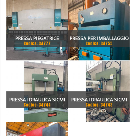
PRESSA PIEGATRICE
PRESSA PER IMBALLAGGIO
Codice: 34777
Codice: 34755
VIMERCATI 80X4175
ALBA PRESSE
PRESSA IDRAULICA SICMI
PRESSA IDRAULICA SICMI
Codice: 34744
Codice: 34743
PISTONE FISSO 70 TON
CON PISTONE MOBILE 100
TON