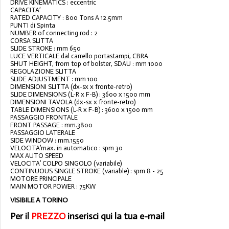
DRIVE KINEMATICS : eccentric
CAPACITA’
RATED CAPACITY : 800 Tons A 12.5mm
PUNTI di Spinta
NUMBER of connecting rod : 2
CORSA SLITTA
SLIDE STROKE : mm 650
LUCE VERTICALE dal carrello portastampi, CBRA
SHUT HEIGHT, from top of bolster, SDAU : mm 1000
REGOLAZIONE SLITTA
SLIDE ADJUSTMENT : mm 100
DIMENSIONI SLITTA (dx-sx x fronte-retro)
SLIDE DIMENSIONS (L-R x F-B) : 3600 x 1500 mm
DIMENSIONI TAVOLA (dx-sx x fronte-retro)
TABLE DIMENSIONS (L-R x F-B) : 3600 x 1500 mm
PASSAGGIO FRONTALE
FRONT PASSAGE : mm.3800
PASSAGGIO LATERALE
SIDE WINDOW : mm.1550
VELOCITA’max. in automatico : spm 30
MAX AUTO SPEED
VELOCITA’ COLPO SINGOLO (variabile)
CONTINUOUS SINGLE STROKE (variable) : spm 8 - 25
MOTORE PRINCIPALE
MAIN MOTOR POWER : 75KW
VISIBILE A TORINO
Per il
PREZZO
inserisci qui la tua e-mail