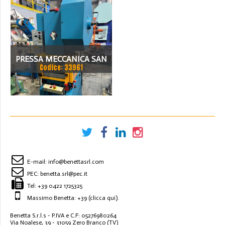
PRESSA MECCANICA SAN
Codice: 33961
GIACOMO T20 CE
E-mail:
info@benettasrl.com
PEC:
benetta.srl@pec.it
Tel:
+39 0422 1725325
Massimo Benetta: +39
(clicca qui)
.
Benetta S.r.l.s - P.IVA e C.F: 05276980264
Via Noalese, 39 - 31059 Zero Branco (TV)