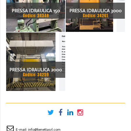
PRESSA IDRAULICA 150
PRESSA IDRAULICA 3000
Codice: 34348
Codice: 34261
TON
TON - TIAN DUAN YTC34-
3000
PRESSA IDRAULICA 2000
Codice: 34259
TON - RAVNE PRESSES
SH4-2000
E-mail:
info@benettasrl.com