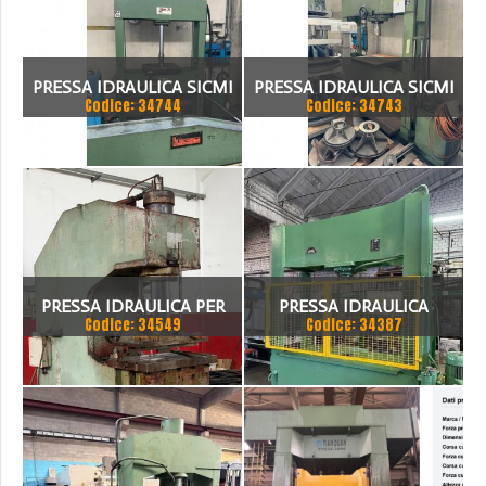
PRESSA IDRAULICA SICMI
PRESSA IDRAULICA SICMI
Codice: 34744
Codice: 34743
PISTONE FISSO 70 TON
CON PISTONE MOBILE 100
TON
PRESSA IDRAULICA PER
PRESSA IDRAULICA
Codice: 34549
Codice: 34387
SAGOMARE GIGANT, TON
BIGNOZZI 160 TON
200