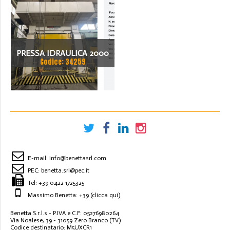
PRESSA IDRAULICA 2000
Codice: 34259
TON - RAVNE PRESSES
SH4-2000
E-mail:
info@benettasrl.com
PEC:
benetta.srl@pec.it
Tel:
+39 0422 1725325
Massimo Benetta: +39
(clicca qui)
.
Benetta S.r.l.s - P.IVA e C.F: 05276980264
Via Noalese, 39 - 31059 Zero Branco (TV)
Codice destinatario: M5UXCR1