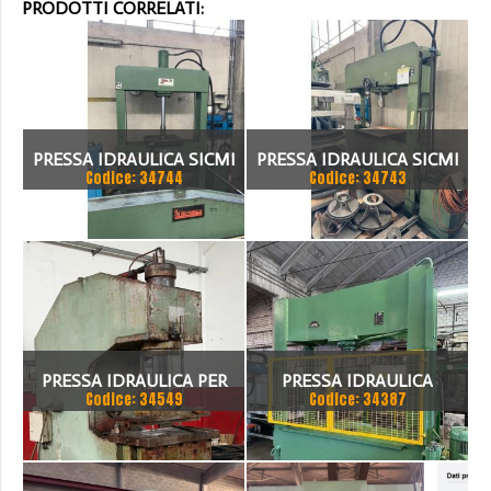
PRODOTTI CORRELATI:
PRESSA IDRAULICA SICMI
PRESSA IDRAULICA SICMI
Codice: 34744
Codice: 34743
PISTONE FISSO 70 TON
CON PISTONE MOBILE 100
TON
PRESSA IDRAULICA PER
PRESSA IDRAULICA
Codice: 34549
Codice: 34387
SAGOMARE GIGANT, TON
BIGNOZZI 160 TON
200