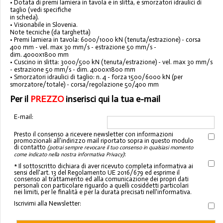
• Dotata di premi lamiera in tavola e in slitta, e smorzatori idraulici di
taglio (vedi specifiche
in scheda).
• Visionabile in Slovenia.
Note tecniche (da targhetta)
• Premi lamiera in tavola: 6000/1000 kN (tenuta/estrazione) - corsa
400 mm - vel. max 30 mm/s - estrazione 50 mm/s -
dim. 4000x1800 mm
• Cuscino in slitta: 3000/500 kN (tenuta/estrazione) - vel. max 30 mm/s
- estrazione 50 mm/s - dim. 4000x1800 mm
• Smorzatori idraulici di taglio: n. 4 - forza 1500/6000 kN (per
smorzatore/totale) - corsa/regolazione 50/400 mm
Per il
PREZZO
inserisci qui la tua e-mail
E-mail:
Presto il consenso a ricevere newsletter con informazioni
promozionali all'indirizzo mail riportato sopra in questo modulo
di contatto
(potrai sempre revocare il tuo consenso in qualsiasi momento
:
come indicato nella nostra informativa Privacy)
* Il sottoscritto dichiara di aver ricevuto completa informativa ai
sensi dell'art. 13 del Regolamento UE 2016/679 ed esprime il
consenso al trattamento ed alla comunicazione dei propri dati
personali con particolare riguardo a quelli cosiddetti particolari
nei limiti, per le finalità e per la durata precisati nell'informativa.
Iscrivimi alla Newsletter: