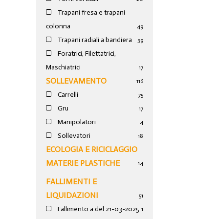
Trapani fresa e trapani
colonna
49
Trapani radiali a bandiera
39
Foratrici, Filettatrici,
Maschiatrici
17
SOLLEVAMENTO
116
Carrelli
75
Gru
17
Manipolatori
4
Sollevatori
18
ECOLOGIA E RICICLAGGIO
MATERIE PLASTICHE
14
FALLIMENTI E
LIQUIDAZIONI
51
Fallimento a del 21-03-2025
1