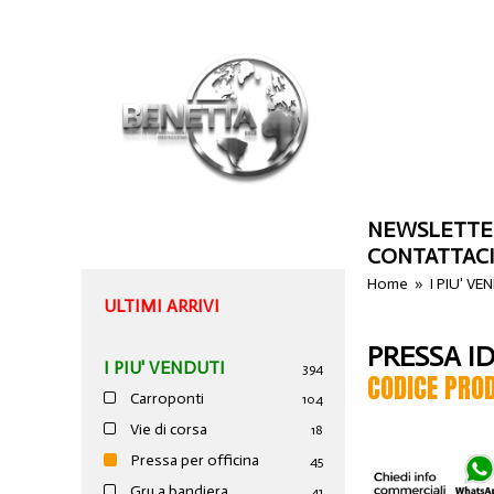
NEWSLETTE
CONTATTAC
Home
»
I PIU' VE
ULTIMI ARRIVI
PRESSA I
I PIU' VENDUTI
394
CODICE PRO
Carroponti
104
Vie di corsa
18
Pressa per officina
45
Gru a bandiera
41