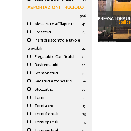
ASPORTAZIONI TRUCIOLO
986
PRESSA IDRAUL
Codice
Alesatrici e affilapunte
42
TIAN DUAN 
Fresatrici
167
Piani di riscontro e tavole
elevabili
22
Piegatubi e Conificatubi
30
Rastrematubi
10
Scantonatrici
40
Segatrici e troncatrici
206
Stozzatrici
70
Torni
131
Torni a cnc
113
Torni frontali
25
Torni speciali
5
Torni verticali
20