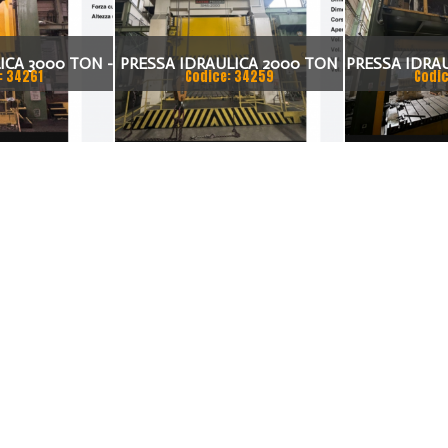
ICA 3000 TON -
PRESSA IDRAULICA 2000 TON
PRESSA IDRAU
: 34261
Codice: 34259
Codic
YTC34-3000
- RAVNE PRESSES SH4-2000
DEES