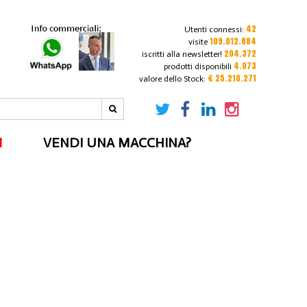
42
Utenti connessi:
109.012.884
visite
204.372
iscritti alla newsletter!
4.073
prodotti disponibili
€ 25.210.271
valore dello Stock:
I
VENDI UNA MACCHINA?