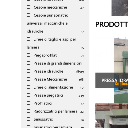
Cesoie meccaniche
47
Cesoie punzonatrici
PRODOTTI
universali meccaniche e
idrauliche
57
Linee di taglio e aspi per
lamiera
15
Piegaprofilati
71
Presse di grandi dimensioni
Presse idrauliche
189
19
Presse Meccaniche
168
PRESSA IDRA
Codice
Linee di alimentazione
30
PISTONE FI
Presse piegatrici
239
Profilatrici
37
Raddrizzatrici per lamiera
22
Smussatrici
14
Spianatrici per lamiera
19