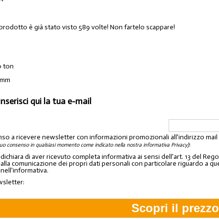
 prodotto è già stato visto 589 volte! Non fartelo scappare!
0 ton
0mm
inserisci qui la tua e-mail
nso a ricevere newsletter con informazioni promozionali all'indirizzo mai
:
tuo consenso in qualsiasi momento come indicato nella nostra informativa Privacy)
o dichiara di aver ricevuto completa informativa ai sensi dell'art. 13 del 
lla comunicazione dei propri dati personali con particolare riguardo a quelli c
 nell'informativa.
wsletter: