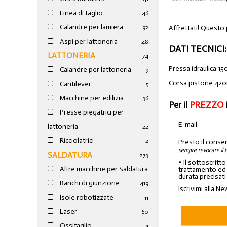
Linea di taglio
46
Calandre per lamiera
Affrettati! Questo
92
Aspi per lattoneria
48
DATI TECNICI:
LATTONERIA
74
Pressa idraulica 15
Calandre per lattoneria
9
Corsa pistone 42
Cantilever
5
Macchine per edilizia
36
Per il
PREZZO
Presse piegatrici per
E-mail:
lattoneria
22
Ricciolatrici
2
Presto il conse
sempre revocare il 
SALDATURA
273
* Il sottoscritt
Altre macchine per Saldatura
trattamento ed a
durata precisati
Banchi di giunzione
4
19
Iscrivimi alla Ne
Isole robotizzate
11
Laser
60
Ossitaglio
4