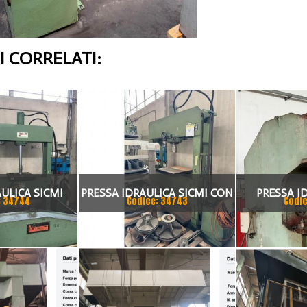
 CORRELATI:
ULICA SICMI
PRESSA IDRAULICA SICMI CON
PRESSA I
: 34744
Codice: 34743
Codic
SSO 70 TON
PISTONE MOBILE 100 TON
SAGOMARE G