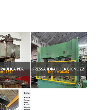
DRAULICA PER
PRESSA IDRAULICA BIGNOZZI
e: 34549
Codice: 34387
IGANT, TON 200
160 TON