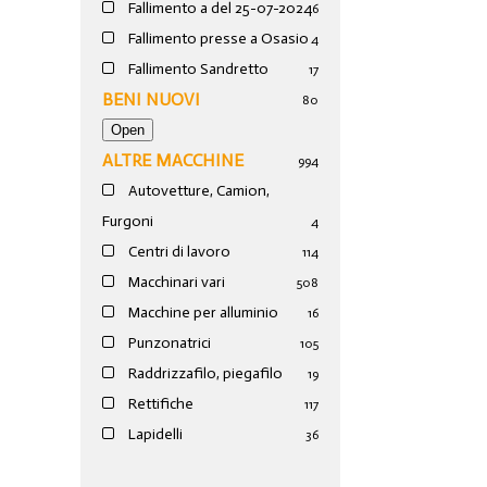
Fallimento a del 25-07-2024
6
Fallimento presse a Osasio
4
Fallimento Sandretto
17
BENI NUOVI
80
ALTRE MACCHINE
994
Autovetture, Camion,
Furgoni
4
Centri di lavoro
114
Macchinari vari
508
Macchine per alluminio
16
Punzonatrici
105
Raddrizzafilo, piegafilo
19
Rettifiche
117
Lapidelli
36