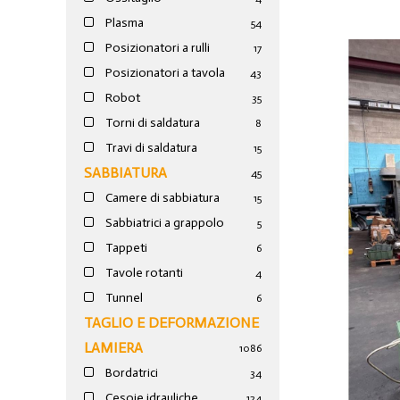
Plasma
54
Posizionatori a rulli
17
Posizionatori a tavola
43
Robot
35
Torni di saldatura
8
Travi di saldatura
15
SABBIATURA
45
Camere di sabbiatura
15
Sabbiatrici a grappolo
5
Tappeti
6
Tavole rotanti
4
Tunnel
6
TAGLIO E DEFORMAZIONE
LAMIERA
1086
Bordatrici
34
Cesoie idrauliche
124