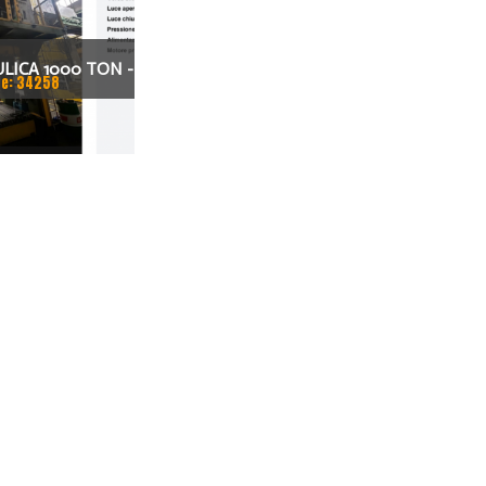
LICA 1000 TON -
e: 34258
 HD-1000