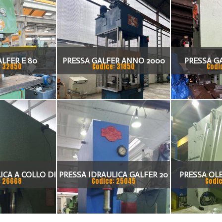
LFER E 80
PRESSA GALFER ANNO 2000
PRESSA G
: 32850
Codice: 31850
Codi
IDRAULICA
IDR
ICA A COLLO DI
PRESSA IDRAULICA GALFER 20
PRESSA OL
: 26668
Codice: 25045
Codic
FER 20 TN
TON
COLLO
COSTRUZI