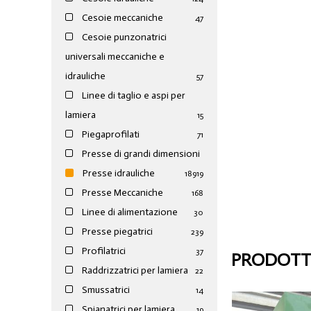
Cesoie meccaniche
47
Cesoie punzonatrici
universali meccaniche e
idrauliche
57
Linee di taglio e aspi per
lamiera
15
Piegaprofilati
71
Presse di grandi dimensioni
Presse idrauliche
189
19
Presse Meccaniche
168
Linee di alimentazione
30
Presse piegatrici
239
Profilatrici
37
PRODOTTI
Raddrizzatrici per lamiera
22
Smussatrici
14
Spianatrici per lamiera
19