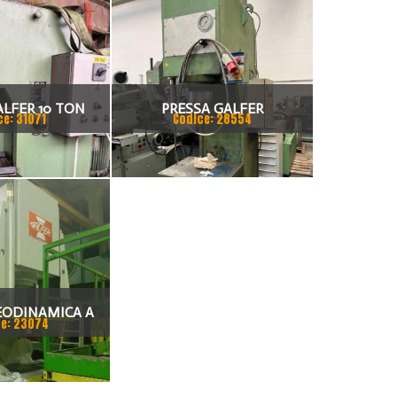
ALFER 10 TON
PRESSA GALFER
ce: 31071
Codice: 28554
AULICA
EODINAMICA A
e: 23074
 DI CIGNO
ONE: GALFER