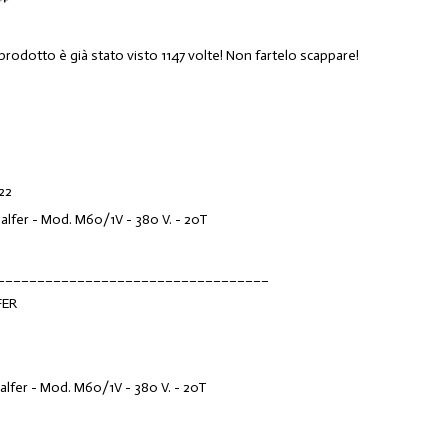
prodotto è già stato visto 1147 volte! Non fartelo scappare!
22
Galfer - Mod. M60/1V - 380 V. - 20T
__________________________________
FER
Galfer - Mod. M60/1V - 380 V. - 20T