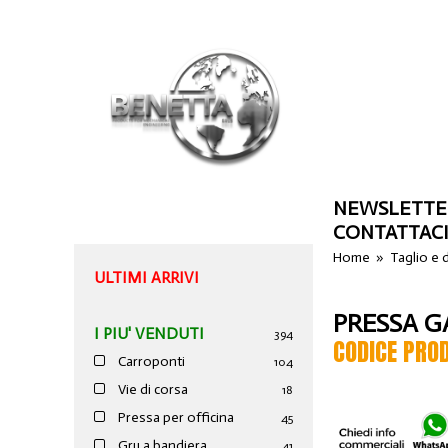
NEWSLETTE
CONTATTAC
Home
»
Taglio e
ULTIMI ARRIVI
PRESSA G
I PIU' VENDUTI
394
CODICE PRO
Carroponti
104
Vie di corsa
18
Pressa per officina
45
Gru a bandiera
41