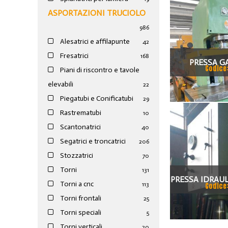
ASPORTAZIONI TRUCIOLO
986
Alesatrici e affilapunte
42
Fresatrici
168
PRESSA GA
Codice
Piani di riscontro e tavole
elevabili
22
Piegatubi e Conificatubi
29
Rastrematubi
10
Scantonatrici
40
Segatrici e troncatrici
206
Stozzatrici
70
Torni
131
PRESSA IDRAUL
Torni a cnc
113
Codice
CIGNO GAL
Torni frontali
25
Torni speciali
5
Torni verticali
20