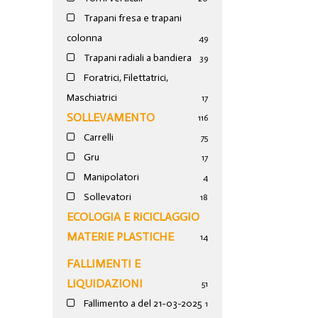
Trapani fresa e trapani
colonna
49
Trapani radiali a bandiera
39
Foratrici, Filettatrici,
Maschiatrici
17
SOLLEVAMENTO
116
Carrelli
75
Gru
17
Manipolatori
4
Sollevatori
18
ECOLOGIA E RICICLAGGIO
MATERIE PLASTICHE
14
FALLIMENTI E
LIQUIDAZIONI
51
Fallimento a del 21-03-2025
1