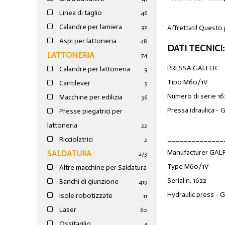
Linea di taglio
46
Calandre per lamiera
Affrettati! Questo 
92
Aspi per lattoneria
48
DATI TECNICI:
LATTONERIA
74
PRESSA GALFER
Calandre per lattoneria
9
Tipo M60/1V
Cantilever
5
Numero di serie 16
Macchine per edilizia
36
Pressa idraulica - 
Presse piegatrici per
lattoneria
22
______________
Ricciolatrici
2
Manufacturer GAL
SALDATURA
273
Type M60/1V
Altre macchine per Saldatura
Serial n. 1622
Banchi di giunzione
4
19
Hydraulic press - 
Isole robotizzate
11
Laser
60
Ossitaglio
4