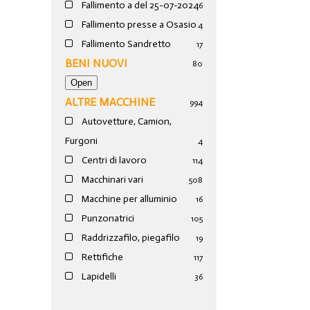
Fallimento a del 25-07-2024
6
Fallimento presse a Osasio
4
Fallimento Sandretto
17
BENI NUOVI
80
ALTRE MACCHINE
994
Autovetture, Camion,
Furgoni
4
Centri di lavoro
114
Macchinari vari
508
Macchine per alluminio
16
Punzonatrici
105
Raddrizzafilo, piegafilo
19
Rettifiche
117
Lapidelli
36