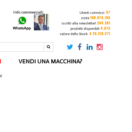
57
Utenti connessi:
108.974.155
visite
204.361
iscritti alla newsletter!
4.073
prodotti disponibili
€ 25.210.271
valore dello Stock:
I
VENDI UNA MACCHINA?
1V