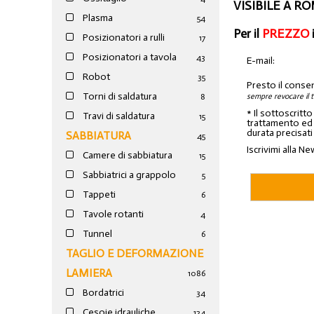
VISIBILE A R
Plasma
54
Per il
PREZZO
Posizionatori a rulli
17
Posizionatori a tavola
43
E-mail:
Robot
35
Presto il conse
Torni di saldatura
sempre revocare il 
8
* Il sottoscritt
Travi di saldatura
15
trattamento ed a
durata precisati
SABBIATURA
45
Iscrivimi alla Ne
Camere di sabbiatura
15
Sabbiatrici a grappolo
5
Tappeti
6
Tavole rotanti
4
Tunnel
6
TAGLIO E DEFORMAZIONE
LAMIERA
1086
Bordatrici
34
Cesoie idrauliche
124