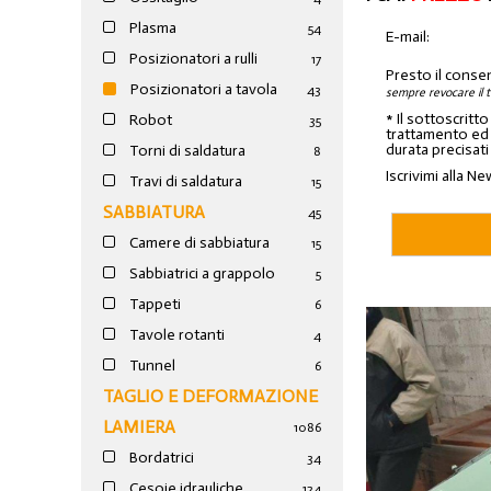
Plasma
54
E-mail:
Posizionatori a rulli
17
Presto il conse
Posizionatori a tavola
43
sempre revocare il 
* Il sottoscritt
Robot
35
trattamento ed a
durata precisati
Torni di saldatura
8
Iscrivimi alla Ne
Travi di saldatura
15
SABBIATURA
45
Camere di sabbiatura
15
Sabbiatrici a grappolo
5
Tappeti
6
Tavole rotanti
4
Tunnel
6
TAGLIO E DEFORMAZIONE
LAMIERA
1086
Bordatrici
34
Cesoie idrauliche
124