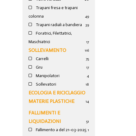
Trapani fresa e trapani
colonna
49
Trapani radiali a bandiera
39
Foratrici, Filettatrici,
Maschiatrici
17
SOLLEVAMENTO
116
Carrelli
75
Gru
17
Manipolatori
4
Sollevatori
18
ECOLOGIA E RICICLAGGIO
MATERIE PLASTICHE
14
FALLIMENTI E
LIQUIDAZIONI
51
Fallimento a del 21-03-2025
1