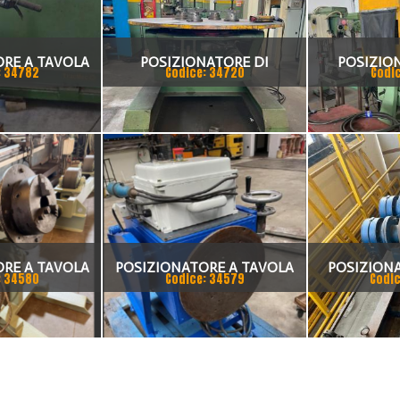
RE A TAVOLA
POSIZIONATORE DI
POSIZIO
: 34782
Codice: 34720
Codi
MAC
SALDATURA A TAVOLA
SALDATRIC
GIREVOLE OLEODINAMICO
MECOME TRP 6000
RE A TAVOLA
POSIZIONATORE A TAVOLA
POSIZIONA
: 34580
Codice: 34579
Codic
ON N°2
GIREVOLE
FORME E M