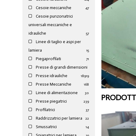
Cesoie meccaniche
47
Cesoie punzonatrici
universali meccaniche e
idrauliche
57
Linee di taglio e aspi per
lamiera
15
Piegaprofilati
71
Presse di grandi dimensioni
Presse idrauliche
189
19
Presse Meccaniche
168
Linee di alimentazione
30
PRODOTTI
Presse piegatrici
239
Profilatrici
37
Raddrizzatrici per lamiera
22
Smussatrici
14
Spianatrici per lamiera
19