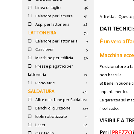
Linea di taglio
46
Calandre per lamiera
Affrettati! Questo
92
Aspi per lattoneria
48
DATI TECNICI:
LATTONERIA
74
È un vero affa
Calandre per lattoneria
9
Cantilever
5
Macchina ecce
Macchine per edilizia
36
Presse piegatrici per
Posizionatore a ta
lattoneria
non bascula
22
Ricciolatrici
B) Bene in buone c
2
SALDATURA
appuntamento.
273
Altre macchine per Saldatura
La garanzia sul mac
Banchi di giunzione
il collaudo.
4
19
Isole robotizzate
11
VISIBILE A TR
Laser
60
Per il
PREZZO
Ossitaglio
4