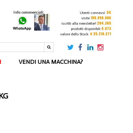
54
Utenti connessi:
108.996.006
visite
204.365
iscritti alla newsletter!
4.073
prodotti disponibili
€ 25.210.271
valore dello Stock:
I
VENDI UNA MACCHINA?
 KG