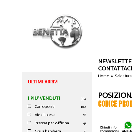
NEWSLETTE
CONTATTAC
Home
»
Saldatura
ULTIMI ARRIVI
POSIZION
I PIU' VENDUTI
394
CODICE PRO
Carroponti
104
Vie di corsa
18
Pressa per officina
45
Gru a bandiera
41