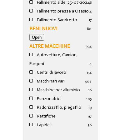
Fallimento a del 25-07-2024
6
Fallimento presse a Osasio
4
Fallimento Sandretto
17
BENI NUOVI
80
ALTRE MACCHINE
994
Autovetture, Camion,
Furgoni
4
Centri di lavoro
114
Macchinari vari
508
Macchine per alluminio
16
Punzonatrici
105
Raddrizzafilo, piegafilo
19
Rettifiche
117
Lapidelli
36