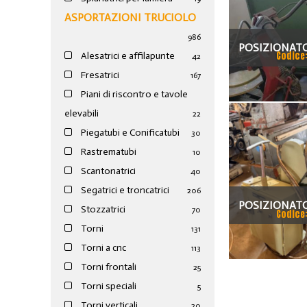
ASPORTAZIONI TRUCIOLO
986
POSIZIONATO
Codice
Alesatrici e affilapunte
42
SI
Fresatrici
167
Piani di riscontro e tavole
elevabili
22
Piegatubi e Conificatubi
30
Rastrematubi
10
Scantonatrici
40
Segatrici e troncatrici
206
POSIZIONATO
Stozzatrici
70
Codice
OERLIK
Torni
131
Torni a cnc
113
Torni frontali
25
Torni speciali
5
Torni verticali
20