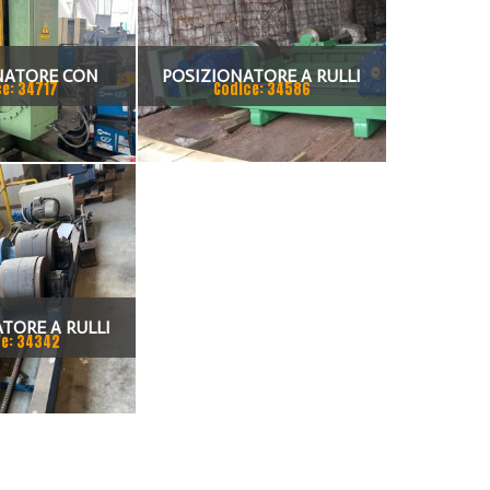
NATORE CON
POSIZIONATORE A RULLI
ce: 34717
Codice: 34586
E BASCULANTE
FOLLE E MOTORIZZATO 200
TON
TORE A RULLI
e: 34342
OTORIZZATO 30
TON