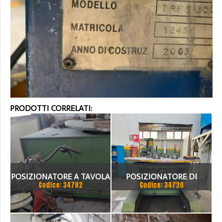
PRODOTTI CORRELATI:
POSIZIONATORE A TAVOLA
POSIZIONATORE DI
Codice: 34782
Codice: 34720
SIMAC
SALDATURA A TAVOLA
GIREVOLE OLEODINAMICO