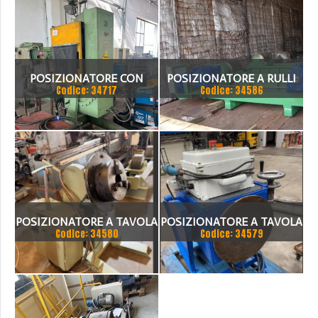
MECOME TRP 6000
POSIZIONATORE CON
POSIZIONATORE A RULLI
Codice: 34717
Codice: 34586
SALDATRICE BASCULANTE
FOLLE E MOTORIZZATO
200 TON
POSIZIONATORE A TAVOLA
POSIZIONATORE A TAVOLA
Codice: 34580
Codice: 34579
OERLIKON N°2
GIREVOLE