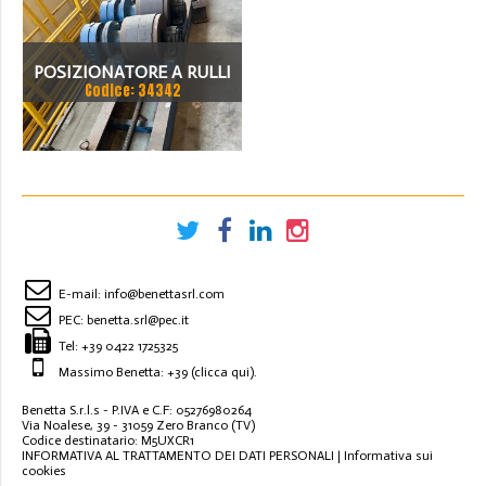
POSIZIONATORE A RULLI
Codice: 34342
FORME E MOTORIZZATO
30 TON
E-mail:
info@benettasrl.com
PEC:
benetta.srl@pec.it
Tel:
+39 0422 1725325
Massimo Benetta: +39
(clicca qui)
.
Benetta S.r.l.s - P.IVA e C.F: 05276980264
Via Noalese, 39 - 31059 Zero Branco (TV)
Codice destinatario: M5UXCR1
INFORMATIVA AL TRATTAMENTO DEI DATI PERSONALI
|
Informativa sui
cookies