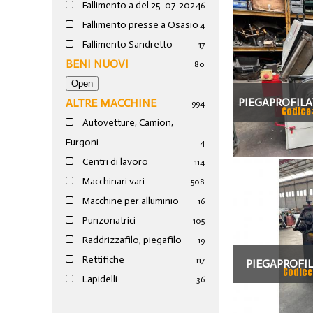
Fallimento a del 25-07-2024
6
Fallimento presse a Osasio
4
Fallimento Sandretto
17
BENI NUOVI
80
PIEGAPROFILA
ALTRE MACCHINE
994
Codice
Autovetture, Camion,
80
Furgoni
4
Centri di lavoro
114
Macchinari vari
508
Macchine per alluminio
16
Punzonatrici
105
Raddrizzafilo, piegafilo
19
Rettifiche
117
PIEGAPROFIL
Codice
Lapidelli
36
ALFA 