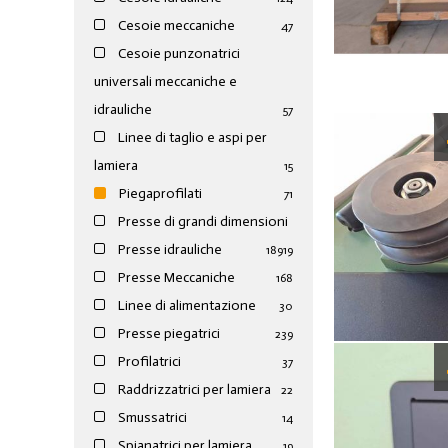
Cesoie meccaniche
47
Cesoie punzonatrici
universali meccaniche e
idrauliche
57
Linee di taglio e aspi per
lamiera
15
Piegaprofilati
71
Presse di grandi dimensioni
Presse idrauliche
189
19
Presse Meccaniche
168
Linee di alimentazione
30
Presse piegatrici
239
Profilatrici
37
Raddrizzatrici per lamiera
22
Smussatrici
14
Spianatrici per lamiera
19