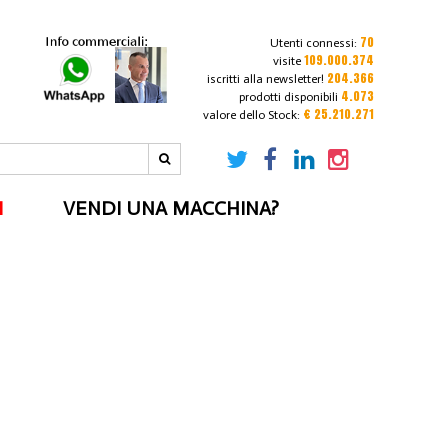
70
Utenti connessi:
109.000.374
visite
204.366
iscritti alla newsletter!
4.073
prodotti disponibili
€ 25.210.271
valore dello Stock:
I
VENDI UNA MACCHINA?