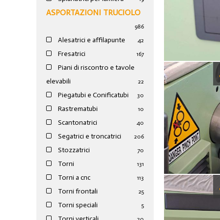
ASPORTAZIONI TRUCIOLO
986
Alesatrici e affilapunte
42
Fresatrici
167
Piani di riscontro e tavole
elevabili
22
Piegatubi e Conificatubi
30
Rastrematubi
10
Scantonatrici
40
Segatrici e troncatrici
206
Stozzatrici
70
Torni
131
Torni a cnc
113
Torni frontali
25
Torni speciali
5
Torni verticali
20