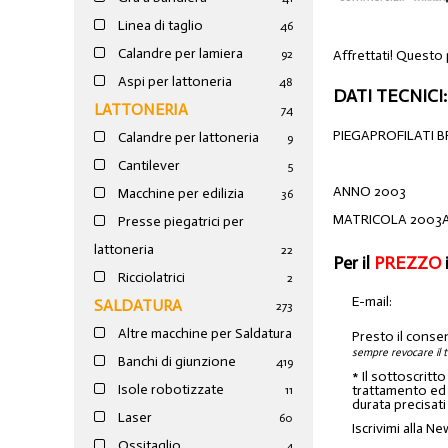
Linea di taglio
46
Calandre per lamiera
Affrettati! Questo
92
Aspi per lattoneria
48
DATI TECNICI:
LATTONERIA
74
PIEGAPROFILATI B
Calandre per lattoneria
9
Cantilever
5
ANNO 2003
Macchine per edilizia
36
MATRICOLA 2003
Presse piegatrici per
lattoneria
22
Per il
PREZZO
Ricciolatrici
2
E-mail:
SALDATURA
273
Altre macchine per Saldatura
Presto il conse
sempre revocare il 
Banchi di giunzione
4
19
* Il sottoscritt
Isole robotizzate
trattamento ed a
11
durata precisati
Laser
60
Iscrivimi alla Ne
Ossitaglio
4