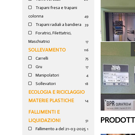
Trapani fresa e trapani
colonna
49
Trapani radiali a bandiera
39
Foratrici, Filettatrici,
Maschiatrici
17
SOLLEVAMENTO
116
Carrelli
75
Gru
17
Manipolatori
4
Sollevatori
18
ECOLOGIA E RICICLAGGIO
MATERIE PLASTICHE
14
FALLIMENTI E
PRODOTTI
LIQUIDAZIONI
51
Fallimento a del 21-03-2025
1