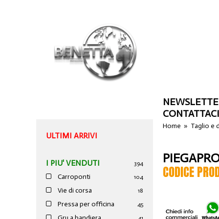
NEWSLETTE
CONTATTAC
Home
»
Taglio e
ULTIMI ARRIVI
PIEGAPRO
I PIU' VENDUTI
394
CODICE PRO
Carroponti
104
Vie di corsa
18
Pressa per officina
45
Gru a bandiera
41