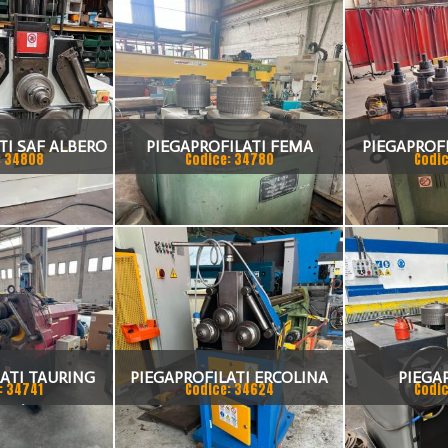
TI SAF ALBERO
PIEGAPROFILATI FEMA
PIEGAPROFI
: 34808
Codice: 34780
Codic
MM
ATI TAURING
PIEGAPROFILATI ERCOLINA
PIEGA
: 34741
Codice: 34624
Codic
60/H2
ECO40M2