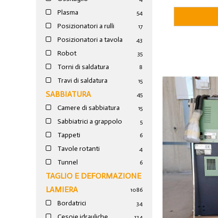
Plasma
54
Posizionatori a rulli
17
Posizionatori a tavola
43
Robot
35
Torni di saldatura
8
Travi di saldatura
15
SABBIATURA
45
Camere di sabbiatura
15
Sabbiatrici a grappolo
5
Tappeti
6
Tavole rotanti
4
Tunnel
6
TAGLIO E DEFORMAZIONE
LAMIERA
1086
Bordatrici
34
Cesoie idrauliche
124