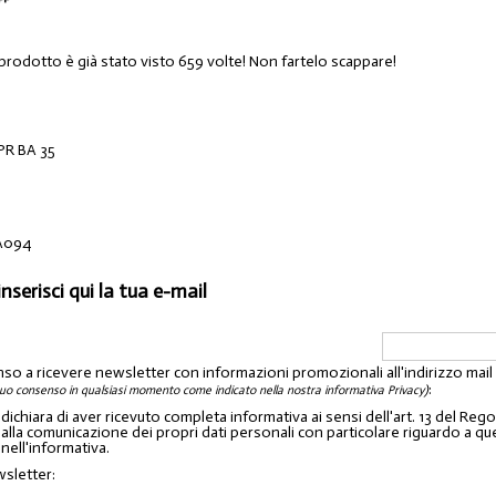
 prodotto è già stato visto 659 volte! Non fartelo scappare!
PR BA 35
A094
inserisci qui la tua e-mail
nso a ricevere newsletter con informazioni promozionali all'indirizzo mai
:
tuo consenso in qualsiasi momento come indicato nella nostra informativa Privacy)
o dichiara di aver ricevuto completa informativa ai sensi dell'art. 13 del 
lla comunicazione dei propri dati personali con particolare riguardo a quelli c
 nell'informativa.
wsletter: