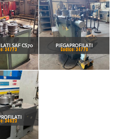
LATI SAF CS70
PIEGAPROFILATI
e: 34773
Codice: 34770
HD9
PROFILATI
e: 34623