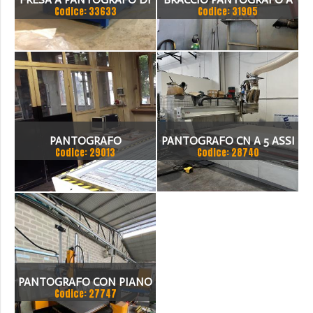
Codice: 33633
Codice: 31905
COSTRUZIONE FRANCESE.
PARETE L= 3600 D.150
GESTIBILE CON IL
SOFTWARE TYPEEDIT (PER
ASSISTENZA
MECANUMERICA ITALIA)
PANTOGRAFO
PANTOGRAFO CN A 5 ASSI
NON INCLUSO.
Codice: 29013
Codice: 28740
COMPUTERIZZATO
SD SRL - BANCO DA MT.
COSTRUTTORE=CIELLE SRL
10X2
MODELLO= EPSILON
100/200
PANTOGRAFO CON PIANO
Codice: 27747
ASPIRANTE PANTOGRAFO