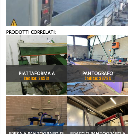
PRODOTTI CORRELATI:
PIATTAFORMA A
PANTOGRAFO
Codice: 34531
Codice: 33794
PANTOGRAFO MARCA RINO
HYPERTHERM
TULLIS PER CARICO/
SCARICO
FRESA A PANTOGRAFO DI
BRACCIO PANTOGRAFO A