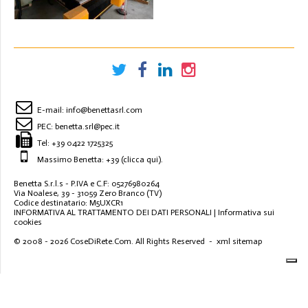
CON PIANO ASPIRANTE
NUOVO
E-mail:
info@benettasrl.com
PEC:
benetta.srl@pec.it
Tel:
+39 0422 1725325
Massimo Benetta: +39
(clicca qui)
.
Benetta S.r.l.s - P.IVA e C.F: 05276980264
Via Noalese, 39 - 31059 Zero Branco (TV)
Codice destinatario: M5UXCR1
INFORMATIVA AL TRATTAMENTO DEI DATI PERSONALI
|
Informativa sui
cookies
© 2008 - 2026
CoseDiRete.Com
. All Rights Reserved -
xml sitemap