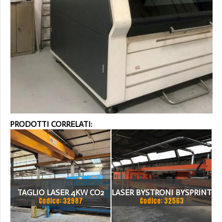
PRODOTTI CORRELATI:
TAGLIO LASER 4KW CO2
LASER BYSTRONI BYSPRINT
Codice: 32987
Codice: 32563
DIM.1500X3000 CON
3015 .MACCHINA CARICO