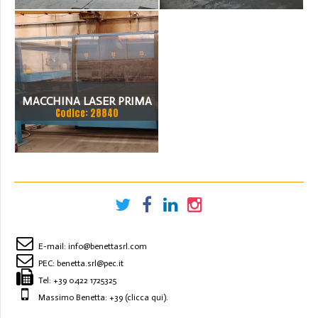
CAMBIO PALLET
SCARICO AUTOMATICO,
AUTOMATICO, COMPLETO
COMPLETAMENTE
DI CHILLER E FILTRO ARIA.
FUNZIONANTE
MACCHINA IN OTTIMO
MACCHINA LASER PRIMA
STATO CON
Codice: 28840
INDUSTRIE
E-mail:
info@benettasrl.com
PEC:
benetta.srl@pec.it
Tel:
+39 0422 1725325
Massimo Benetta: +39
(clicca qui)
.