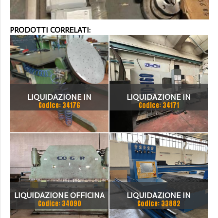
PRODOTTI CORRELATI:
LIQUIDAZIONE IN
LIQUIDAZIONE IN
Codice: 34176
Codice: 34171
BOLOGNA
BOLOGNA
LIQUIDAZIONE OFFICINA
LIQUIDAZIONE IN
Codice: 34090
Codice: 33882
MECCANICA
CONEGLIANO