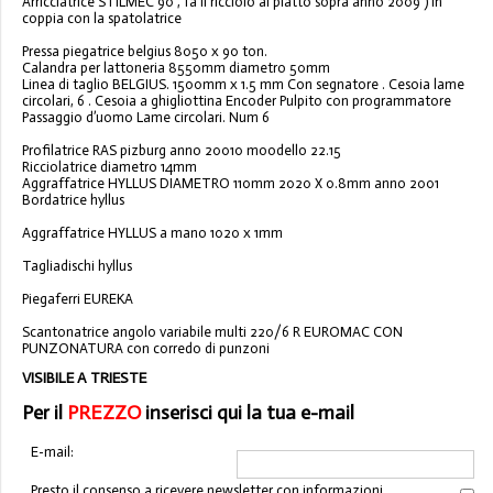
Arricciatrice STILMEC 90 , fa il ricciolo al piatto sopra anno 2009 ) in
coppia con la spatolatrice
Pressa piegatrice belgius 8050 x 90 ton.
Calandra per lattoneria 8550mm diametro 50mm
Linea di taglio BELGIUS. 1500mm x 1.5 mm Con segnatore . Cesoia lame
circolari, 6 . Cesoia a ghigliottina Encoder Pulpito con programmatore
Passaggio d’uomo Lame circolari. Num 6
Profilatrice RAS pizburg anno 20010 moodello 22.15
Ricciolatrice diametro 14mm
Aggraffatrice HYLLUS DIAMETRO 110mm 2020 X 0.8mm anno 2001
Bordatrice hyllus
Aggraffatrice HYLLUS a mano 1020 x 1mm
Tagliadischi hyllus
Piegaferri EUREKA
Scantonatrice angolo variabile multi 220/6 R EUROMAC CON
PUNZONATURA con corredo di punzoni
VISIBILE A TRIESTE
Per il
PREZZO
inserisci qui la tua e-mail
E-mail:
Presto il consenso a ricevere newsletter con informazioni