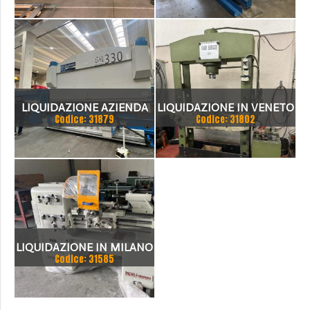
LIQUIDAZIONE AZIENDA
LIQUIDAZIONE IN VENETO
Codice: 31879
Codice: 31802
COSTRUTTRICE DI
SERBATOI IN INOX PER
CANTINE
LIQUIDAZIONE IN MILANO
Codice: 31585