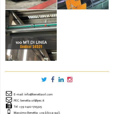
100 MT DI LINEA
Codice: 34521
BLINDOSBARRA
E-mail:
info@benettasrl.com
PEC:
benetta.srl@pec.it
Tel:
+39 0422 1725325
Massimo Benetta: +39
(clicca qui)
.