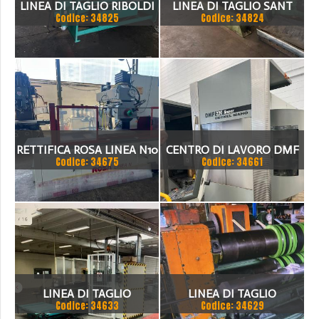
LINEA DI TAGLIO RIBOLDI
LINEA DI TAGLIO SANT
Codice: 34825
Codice: 34824
1500 X 2MM
1500 X 3 MM
RETTIFICA ROSA LINEA N10
CENTRO DI LAVORO DMF
Codice: 34675
Codice: 34661
220 LINEAR
LINEA DI TAGLIO
LINEA DI TAGLIO
Codice: 34633
Codice: 34629
COMPLETA
LONGITUDINALE