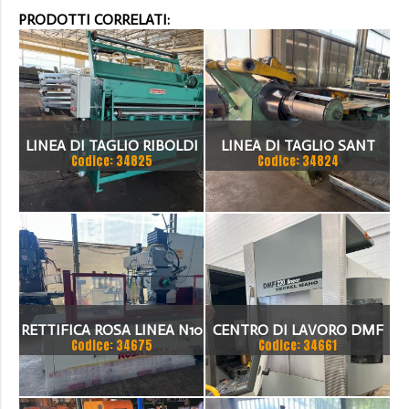
PRODOTTI CORRELATI:
LINEA DI TAGLIO RIBOLDI
LINEA DI TAGLIO SANT
Codice: 34825
Codice: 34824
1500 X 2MM
1500 X 3 MM
RETTIFICA ROSA LINEA N10
CENTRO DI LAVORO DMF
Codice: 34675
Codice: 34661
220 LINEAR