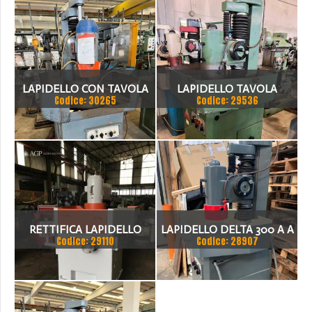
DA VERIFICARE ZOCCA
IDRO
LAPIDELLO CON TAVOLA
LAPIDELLO TAVOLA
Codice: 30265
Codice: 29536
GIREVOLE
GIREVOLE DELTA LC 400
RETTIFICA LAPIDELLO
LAPIDELLO DELTA 300 A A
Codice: 29110
Codice: 28907
FRAPS CON TAVOLA
TAVOLA GIREVOLE
ROTANTE
MANUALE DA 350MM