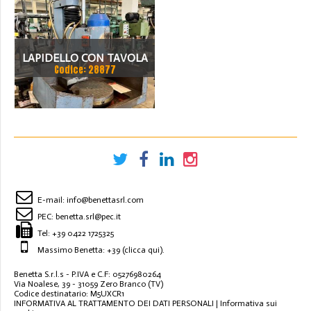
LAPIDELLO CON TAVOLA
Codice: 28877
GIREVOLE VAM 400
E-mail:
info@benettasrl.com
PEC:
benetta.srl@pec.it
Tel:
+39 0422 1725325
Massimo Benetta: +39
(clicca qui)
.
Benetta S.r.l.s - P.IVA e C.F: 05276980264
Via Noalese, 39 - 31059 Zero Branco (TV)
Codice destinatario: M5UXCR1
INFORMATIVA AL TRATTAMENTO DEI DATI PERSONALI
|
Informativa sui