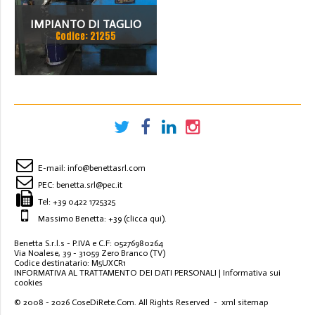
IMPIANTO DI TAGLIO
Codice: 21255
BILLETTE
E-mail:
info@benettasrl.com
PEC:
benetta.srl@pec.it
Tel:
+39 0422 1725325
Massimo Benetta: +39
(clicca qui)
.
Benetta S.r.l.s - P.IVA e C.F: 05276980264
Via Noalese, 39 - 31059 Zero Branco (TV)
Codice destinatario: M5UXCR1
INFORMATIVA AL TRATTAMENTO DEI DATI PERSONALI
|
Informativa sui
cookies
© 2008 - 2026
CoseDiRete.Com
. All Rights Reserved -
xml sitemap