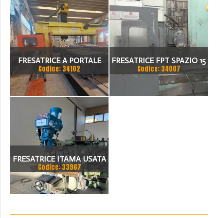
FRESATRICE A PORTALE
FRESATRICE FPT SPAZIO 15
Codice: 34102
Codice: 34007
NORMA
FRESATRICE ITAMA USATA
Codice: 33967