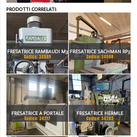
PRODOTTI CORRELATI:
FRESATRICE RAMBAUDI M3
FRESATRICE SACHMAN RP3
Codice: 34509
Codice: 34508
FRESATRICE A PORTALE
FRESATRICE HERMLE
Codice: 34217
Codice: 34203
ACTIVE FIVE 3000