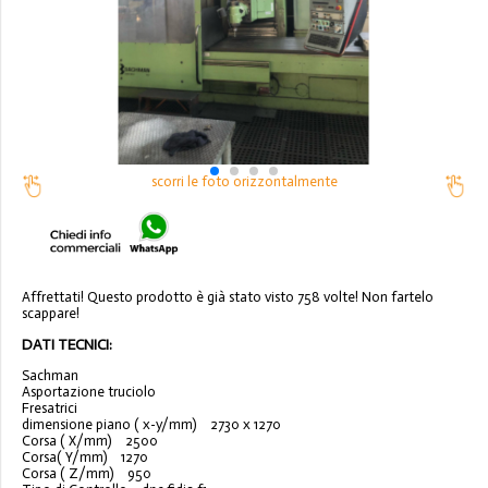
scorri le foto orizzontalmente
Affrettati! Questo prodotto è già stato visto 758 volte! Non fartelo
scappare!
DATI TECNICI:
Sachman
Asportazione truciolo
Fresatrici
dimensione piano ( x-y/mm)
2730 x 1270
Corsa ( X/mm)
2500
Corsa( Y/mm)
1270
Corsa ( Z/mm)
950