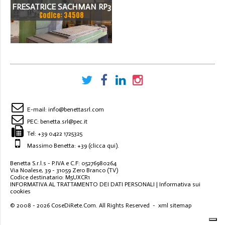
FRESATRICE SACHMAN RP3
Codice: 34508
E-mail:
info@benettasrl.com
PEC:
benetta.srl@pec.it
Tel:
+39 0422 1725325
Massimo Benetta: +39
(clicca qui)
.
Benetta S.r.l.s - P.IVA e C.F: 05276980264
Via Noalese, 39 - 31059 Zero Branco (TV)
Codice destinatario: M5UXCR1
INFORMATIVA AL TRATTAMENTO DEI DATI PERSONALI
|
Informativa sui
cookies
© 2008 - 2026
CoseDiRete.Com
. All Rights Reserved -
xml sitemap