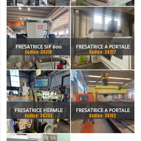
FRESATRICE SIP 600
FRESATRICE A PORTALE
Codice: 34318
Codice: 34217
ACTIVE FIVE 3000
FRESATRICE HERMLE
FRESATRICE A PORTALE
Codice: 34203
Codice: 34102
NORMA