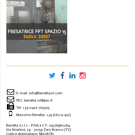
FRESATRICE FPT SPAZIO 15
Codice: 34007
E-mail:
info@benettasrl.com
PEC:
benetta.srl@pec.it
Tel:
+39 0422 1725325
Massimo Benetta: +39
(clicca qui)
.
Benetta S.r.l.s - P.IVA e C.F: 05276980264
Via Noalese, 39 - 31059 Zero Branco (TV)
Codice destinatario: M5UXCR1