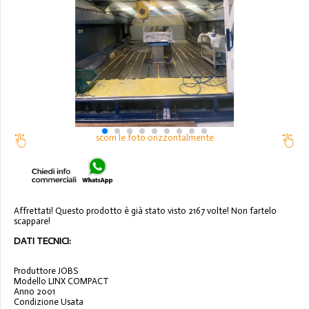
scorri le foto orizzontalmente
Affrettati! Questo prodotto è già stato visto 2167 volte! Non fartelo
scappare!
DATI TECNICI:
P
r
o
d
u
t
t
o
r
e
J
O
B
S
M
o
d
e
l
l
o
L
I
N
X
C
O
M
P
A
C
T
A
n
n
o
2
0
0
1
C
o
n
d
i
z
i
o
n
e
U
s
a
t
a