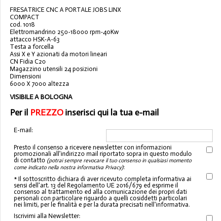
F
R
E
S
A
T
R
I
C
E
C
N
C
A
P
O
R
T
A
L
E
J
O
B
S
L
I
N
X
C
O
M
P
A
C
T
c
o
d
.
1
0
1
8
E
l
e
t
t
r
o
m
a
n
d
r
i
n
o
2
5
0
-
1
8
0
0
0
r
p
m
-
4
0
K
w
a
t
t
a
c
c
o
H
S
K
-
A
-
6
3
T
e
s
t
a
a
f
o
r
c
e
l
l
a
A
s
s
i
X
e
Y
a
z
i
o
n
a
t
i
d
a
m
o
t
o
r
i
l
i
n
e
a
r
i
C
N
F
i
d
i
a
C
2
0
M
a
g
a
z
z
i
n
o
u
t
e
n
s
i
l
i
2
4
p
o
s
i
z
i
o
n
i
D
i
m
e
n
s
i
o
n
i
6
0
0
0
X
7
0
0
0
a
l
t
e
z
z
a
VISIBILE A BOLOGNA
Per il
PREZZO
inserisci qui la tua e-mail
E-mail:
Presto il consenso a ricevere newsletter con informazioni
promozionali all'indirizzo mail riportato sopra in questo modulo
di contatto
(potrai sempre revocare il tuo consenso in qualsiasi momento
:
come indicato nella nostra informativa Privacy)
* Il sottoscritto dichiara di aver ricevuto completa informativa ai
sensi dell'art. 13 del Regolamento UE 2016/679 ed esprime il
consenso al trattamento ed alla comunicazione dei propri dati
personali con particolare riguardo a quelli cosiddetti particolari
nei limiti, per le finalità e per la durata precisati nell'informativa.
Iscrivimi alla Newsletter: