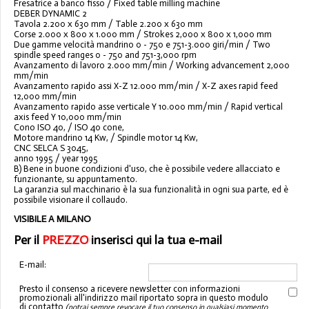
Fresatrice a banco fisso / Fixed table milling machine
DEBER DYNAMIC 2
Tavola 2.200 x 630 mm / Table 2.200 x 630 mm
Corse 2.000 x 800 x 1.000 mm / Strokes 2,000 x 800 x 1,000 mm
Due gamme velocità mandrino 0 - 750 e 751-3.000 giri/min / Two
spindle speed ranges 0 - 750 and 751-3,000 rpm
Avanzamento di lavoro 2.000 mm/min / Working advancement 2,000
mm/min
Avanzamento rapido assi X-Z 12.000 mm/min / X-Z axes rapid feed
12,000 mm/min
Avanzamento rapido asse verticale Y 10.000 mm/min / Rapid vertical
axis feed Y 10,000 mm/min
Cono ISO 40, / ISO 40 cone,
Motore mandrino 14 Kw, / Spindle motor 14 Kw,
CNC SELCA S 3045,
anno 1995 / year 1995
B) Bene in buone condizioni d'uso, che è possibile vedere allacciato e
funzionante, su appuntamento.
La garanzia sul macchinario è la sua funzionalità in ogni sua parte, ed è
possibile visionare il collaudo.
VISIBILE A MILANO
Per il
PREZZO
inserisci qui la tua e-mail
E-mail:
Presto il consenso a ricevere newsletter con informazioni
promozionali all'indirizzo mail riportato sopra in questo modulo
di contatto
(potrai sempre revocare il tuo consenso in qualsiasi momento