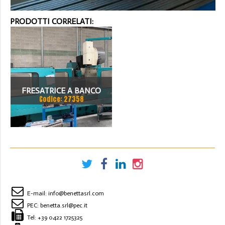
PRODOTTI CORRELATI:
FRESATRICE A BANCO
Codice: 27358
FISSO DEBER MOD.
DYNAMIC 2 USATA
E-mail:
info@benettasrl.com
PEC:
benetta.srl@pec.it
Tel:
+39 0422 1725325