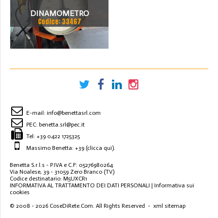
DINAMOMETRO
Codice: 33467
MICROMEGA PER
CARROPONTE
E-mail:
info@benettasrl.com
PEC:
benetta.srl@pec.it
Tel:
+39 0422 1725325
Massimo Benetta: +39
(clicca qui)
.
Benetta S.r.l.s - P.IVA e C.F: 05276980264
Via Noalese, 39 - 31059 Zero Branco (TV)
Codice destinatario: M5UXCR1
INFORMATIVA AL TRATTAMENTO DEI DATI PERSONALI
|
Informativa sui
cookies
© 2008 - 2026
CoseDiRete.Com
. All Rights Reserved -
xml sitemap