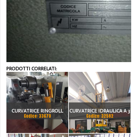
PRODOTTI CORRELATI:
CURVATRICE RINGROLL
CURVATRICE IDRAULICA A 3
Codice: 33670
Codice: 32582
MOD. HPK 120
RULLI MOTORIZZATI
MARCA MG. MOD. AR.80,