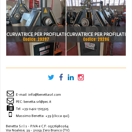
CURVATRICE PER PROFILATI
CURVATRICE PER PROFILATI
Codice: 29287
Codice: 29286
RINGROLL MOD. HPK 50,
RINGROLL MOD. PK 35,
ALBERI DIAM. 50 MM
ALBERI DIAM. 50 MM
E-mail:
info@benettasrl.com
PEC:
benetta.srl@pec.it
Tel:
+39 0422 1725325
Massimo Benetta: +39
(clicca qui)
.
Benetta S.r.l.s - P.IVA e C.F: 05276980264
Via Noalese, 39 - 31059 Zero Branco (TV)