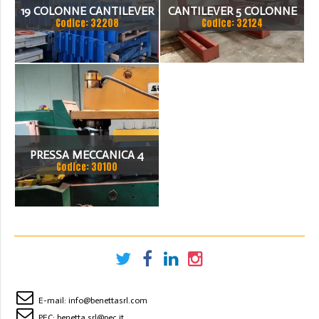
19 COLONNE CANTILEVER
CANTILEVER 5 COLONNE
Codice: 32208
Codice: 32124
BIFRONTE H 7500 MM,
ALTEZZA 3000MM
PORTATA KG 4800 PER
MENSOLA DA 1400MM
FRONTE CON BASE E 3
MENSOLE PER FRONTE
(TOTALE 114 MENSO
PRESSA MECCANICA 4
Codice: 30100
COLONNE SABILA
SPECIFICHE TECNICHE:
CAPACITA POTENZA MAX
TONS 125
E-mail:
info@benettasrl.com
PEC:
benetta.srl@pec.it