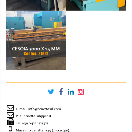
CESOIA 3000 X 1.5 MM
Codice: 31961
VIMERCATI
E-mail:
info@benettasrl.com
PEC:
benetta.srl@pec.it
Tel:
+39 0422 1725325
Massimo Benetta: +39
(clicca qui)
.