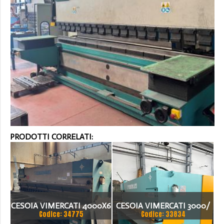
PRODOTTI CORRELATI:
CESOIA VIMERCATI 4000X6
CESOIA VIMERCATI 3000/
Codice: 34775
Codice: 33834
3.5