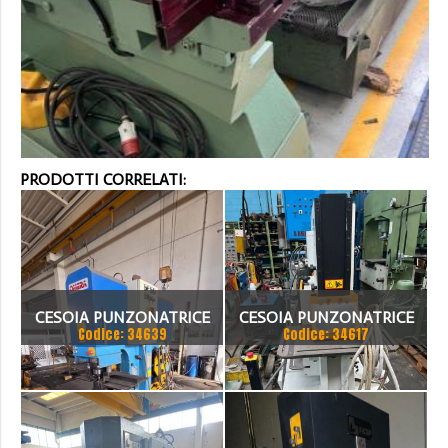
PRODOTTI CORRELATI:
CESOIA PUNZONATRICE
CESOIA PUNZONATRICE
Codice: 34639
Codice: 34617
UNIVERSALE OMERA 80
UNIVERSALE FICEP
TON