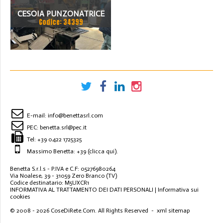
CESOIA PUNZONATRICE
Codice: 34399
UNIVERSALE FICEP
E-mail:
info@benettasrl.com
PEC:
benetta.srl@pec.it
Tel:
+39 0422 1725325
Massimo Benetta: +39
(clicca qui)
.
Benetta S.r.l.s - P.IVA e C.F: 05276980264
Via Noalese, 39 - 31059 Zero Branco (TV)
Codice destinatario: M5UXCR1
INFORMATIVA AL TRATTAMENTO DEI DATI PERSONALI
|
Informativa sui
cookies
© 2008 - 2026
CoseDiRete.Com
. All Rights Reserved -
xml sitemap