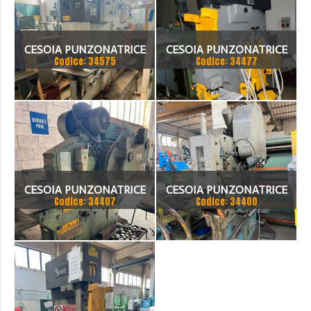
CESOIA PUNZONATRICE
CESOIA PUNZONATRICE
Codice: 34575
Codice: 34477
UNIVERSALE FICEP 805 NP
UNIVERSALE FICEP
CESOIA PUNZONATRICE
CESOIA PUNZONATRICE
Codice: 34407
Codice: 34400
UNIVERSALCESOIA
RUSSA MECCANICA
PUNZONATRICE
UNIVERSALE
UNIVERSALE OMERA 0M 13
45SCE