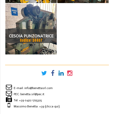
CESOIA PUNZONATRICE
Codice: 34407
UNIVERSALCESOIA
PUNZONATRICE
UNIVERSALE OMERA 0M 13
45SCE
E-mail:
info@benettasrl.com
PEC:
benetta.srl@pec.it
Tel:
+39 0422 1725325
Massimo Benetta: +39
(clicca qui)
.