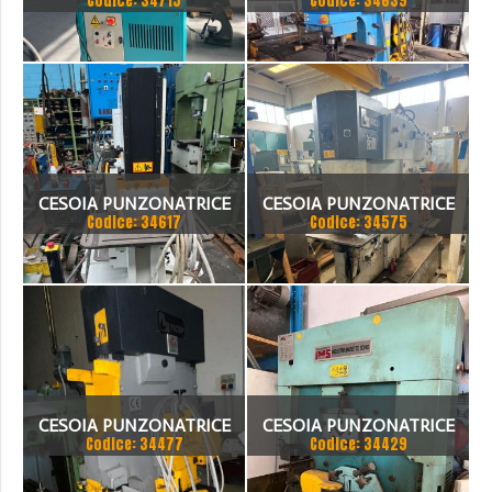
Codice: 34715
Codice: 34639
IMS HY 36 VA
UNIVERSALE OMERA 80
TON
CESOIA PUNZONATRICE
CESOIA PUNZONATRICE
Codice: 34617
Codice: 34575
UNIVERSALE FICEP
UNIVERSALE FICEP 805 NP
CESOIA PUNZONATRICE
CESOIA PUNZONATRICE
Codice: 34477
Codice: 34429
UNIVERSALE FICEP
IMS