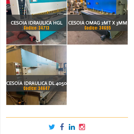
CESOIA IDRAULICA HGL
CESOIA OMAG 2MT X 3MM
Codice: 34713
Codice: 34695
3100 X 8MM
REVISIONATA
CESOIA IDRAULICA DL 4050
Codice: 34647
X4X200