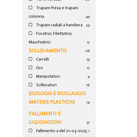
Trapani fresa e trapani
colonna
49
Trapani radiali a bandiera
39
Foratrici, Filettatrici,
Maschiatrici
17
SOLLEVAMENTO
116
Carrelli
75
Gru
17
Manipolatori
4
Sollevatori
18
ECOLOGIA E RICICLAGGIO
MATERIE PLASTICHE
14
FALLIMENTI E
LIQUIDAZIONI
51
Fallimento a del 21-03-2025
1