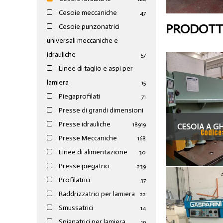
Cesoie meccaniche
47
PRODOTTI
Cesoie punzonatrici
universali meccaniche e
idrauliche
57
Linee di taglio e aspi per
lamiera
15
Piegaprofilati
71
Presse di grandi dimensioni
Presse idrauliche
189
19
CESOIA A G
Codice
Presse Meccaniche
168
COLGAR IDRAU
Linee di alimentazione
30
Presse piegatrici
239
Profilatrici
37
Raddrizzatrici per lamiera
22
Smussatrici
14
Spianatrici per lamiera
19