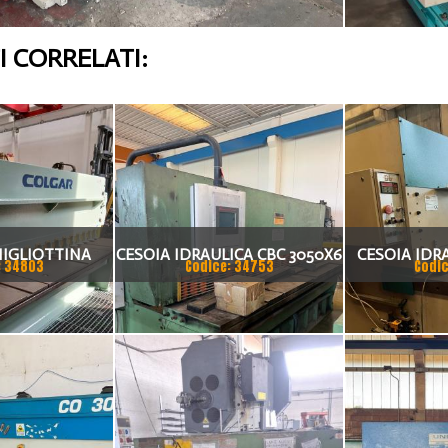
 CORRELATI:
HIGLIOTTINA
CESOIA IDRAULICA CBC 3050X6
CESOIA IDR
: 34803
Codice: 34753
Codic
LICA CM 3006
X