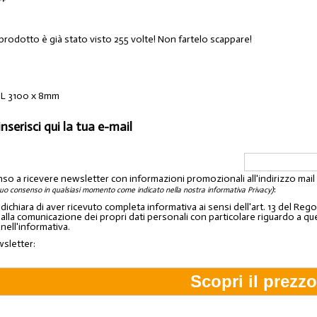
 prodotto è già stato visto 255 volte! Non fartelo scappare!
HGL 3100 x 8mm
inserisci qui la tua e-mail
nso a ricevere newsletter con informazioni promozionali all'indirizzo mai
:
tuo consenso in qualsiasi momento come indicato nella nostra informativa Privacy)
o dichiara di aver ricevuto completa informativa ai sensi dell'art. 13 del 
lla comunicazione dei propri dati personali con particolare riguardo a quelli c
 nell'informativa.
wsletter: