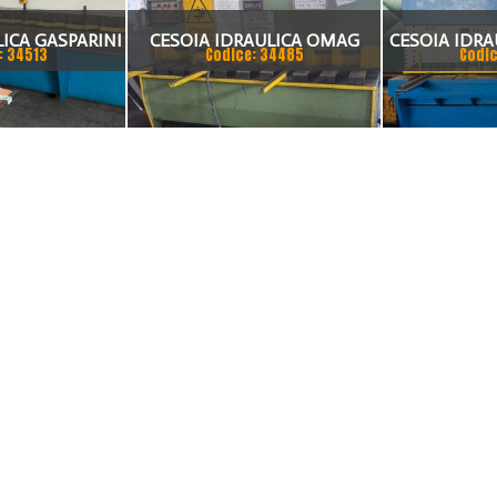
ICA GASPARINI
CESOIA IDRAULICA OMAG
CESOIA IDRA
: 34513
Codice: 34485
Codic
3006
2000 X 6 MM
300