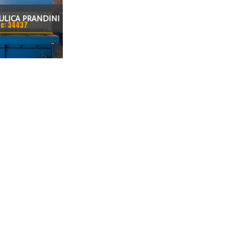
ULICA PRANDINI
e: 34437
0X13MM