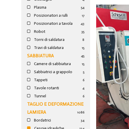
Plasma
54
Posizionatori a rulli
17
Posizionatori a tavola
43
Robot
35
Torni di saldatura
8
Travi di saldatura
15
SABBIATURA
45
Camere di sabbiatura
15
Sabbiatrici a grappolo
5
Tappeti
6
Tavole rotanti
4
Tunnel
6
TAGLIO E DEFORMAZIONE
LAMIERA
1086
Bordatrici
34
Cesoie idrauliche
124