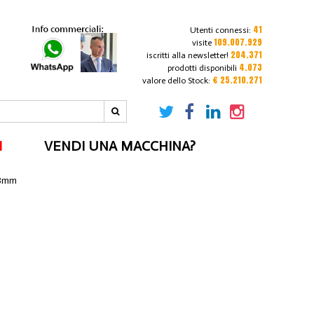
41
Utenti connessi:
109.007.929
visite
204.371
iscritti alla newsletter!
4.073
prodotti disponibili
€ 25.210.271
valore dello Stock:
I
VENDI UNA MACCHINA?
 8mm