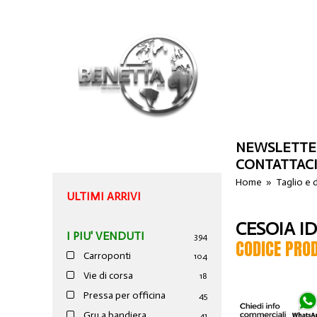
NEWSLETTE
CONTATTAC
Home
»
Taglio e
ULTIMI ARRIVI
CESOIA I
I PIU' VENDUTI
394
CODICE PRO
Carroponti
104
Vie di corsa
18
Pressa per officina
45
Gru a bandiera
41