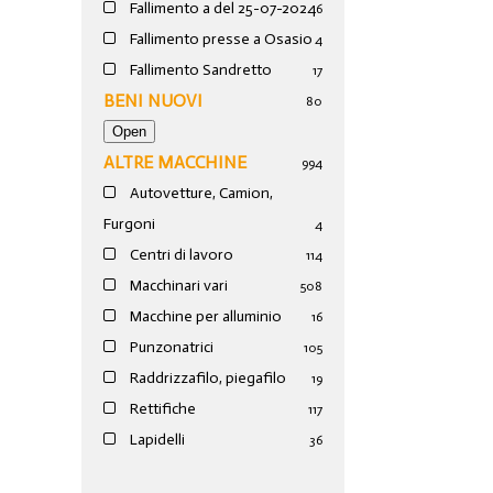
Fallimento a del 25-07-2024
6
Fallimento presse a Osasio
4
Fallimento Sandretto
17
BENI NUOVI
80
ALTRE MACCHINE
994
Autovetture, Camion,
Furgoni
4
Centri di lavoro
114
Macchinari vari
508
Macchine per alluminio
16
Punzonatrici
105
Raddrizzafilo, piegafilo
19
Rettifiche
117
Lapidelli
36