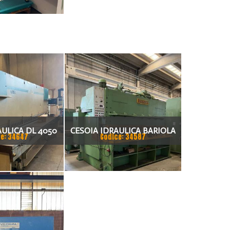
AULICA DL 4050
CESOIA IDRAULICA BARIOLA
e: 34647
Codice: 34587
4X200
3050 X 20