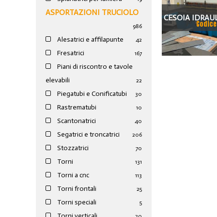
ASPORTAZIONI TRUCIOLO
CESOIA IDRAUL
Codice
986
CO 
Alesatrici e affilapunte
42
Fresatrici
167
Piani di riscontro e tavole
elevabili
22
Piegatubi e Conificatubi
30
Rastrematubi
10
Scantonatrici
40
Segatrici e troncatrici
206
Stozzatrici
70
Torni
131
Torni a cnc
113
Torni frontali
25
Torni speciali
5
Torni verticali
20