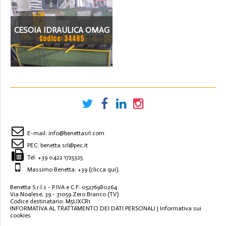
CESOIA IDRAULICA OMAG
Codice: 34485
2000 X 6 MM
E-mail:
info@benettasrl.com
PEC:
benetta.srl@pec.it
Tel:
+39 0422 1725325
Massimo Benetta: +39
(clicca qui)
.
Benetta S.r.l.s - P.IVA e C.F: 05276980264
Via Noalese, 39 - 31059 Zero Branco (TV)
Codice destinatario: M5UXCR1
INFORMATIVA AL TRATTAMENTO DEI DATI PERSONALI
|
Informativa sui
cookies