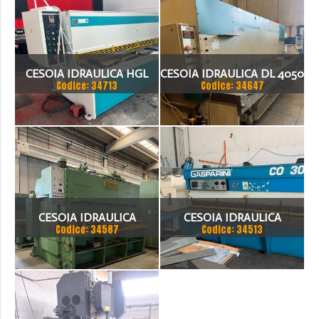
CESOIA IDRAULICA HGL
CESOIA IDRAULICA DL 4050
Codice: 34713
Codice: 34647
3100 X 8MM
X4X200
CESOIA IDRAULICA
CESOIA IDRAULICA
Codice: 34587
Codice: 34513
BARIOLA 3050 X 20
GASPARINI CO 3006