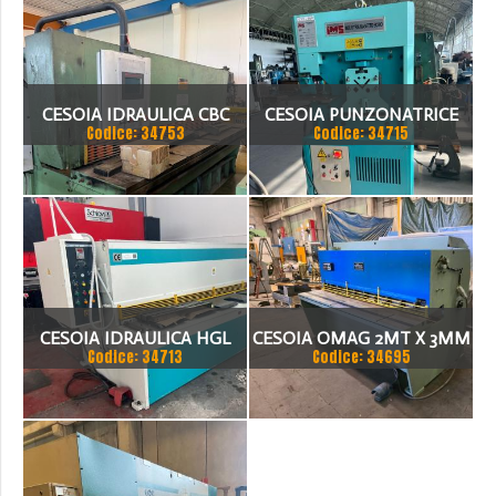
CESOIA IDRAULICA CBC
CESOIA PUNZONATRICE
Codice: 34753
Codice: 34715
3050X6
IMS HY 36 VA
CESOIA IDRAULICA HGL
CESOIA OMAG 2MT X 3MM
Codice: 34713
Codice: 34695
3100 X 8MM
REVISIONATA