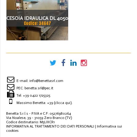
CESOIA IDRAULICA DL 4050
Codice: 34647
X4X200
E-mail:
info@benettasrl.com
PEC:
benetta.srl@pec.it
Tel:
+39 0422 1725325
Massimo Benetta: +39
(clicca qui)
.
Benetta S.r.l.s - P.IVA e C.F: 05276980264
Via Noalese, 39 - 31059 Zero Branco (TV)
Codice destinatario: M5UXCR1
INFORMATIVA AL TRATTAMENTO DEI DATI PERSONALI
|
Informativa sui
cookies