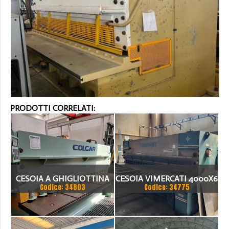
PRODOTTI CORRELATI:
CESOIA A GHIGLIOTTINA
CESOIA VIMERCATI 4000X6
Codice: 34803
Codice: 34775
COLGAR IDRAULICA CM
3006