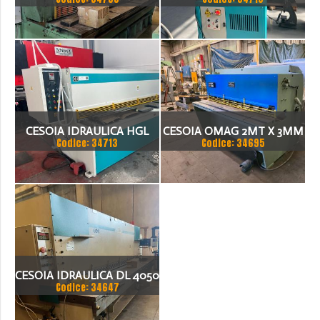
3050X6
IMS HY 36 VA
CESOIA IDRAULICA HGL
CESOIA OMAG 2MT X 3MM
Codice: 34713
Codice: 34695
3100 X 8MM
REVISIONATA
CESOIA IDRAULICA DL 4050
Codice: 34647
X4X200