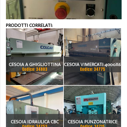
PRODOTTI CORRELATI:
CESOIA A GHIGLIOTTINA
CESOIA VIMERCATI 4000X6
Codice: 34803
Codice: 34775
COLGAR IDRAULICA CM
3006
CESOIA IDRAULICA CBC
CESOIA PUNZONATRICE
Codice: 34753
Codice: 34715